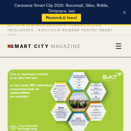
Caravana Smart City 2026: București, Sibiu, Brăila,
Timișoara, Iași
×
Rezervă-ți locul
REVISTĂ DIGITALĂ DEDICATĂ COMUNITĂȚILOR
INTELIGENTE -
ASOCIAȚIA ROMÂNĂ PENTRU SMART
CITY
☰
SMART CITY
MAGAZINE