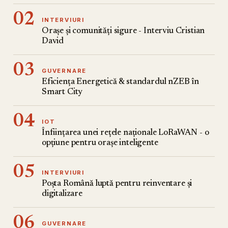
02
INTERVIURI
Orașe și comunități sigure - Interviu Cristian
David
03
GUVERNARE
Eficiența Energetică & standardul nZEB în
Smart City
04
IOT
Înființarea unei rețele naționale LoRaWAN - o
opțiune pentru orașe inteligente
05
INTERVIURI
Poșta Română luptă pentru reinventare și
digitalizare
06
GUVERNARE