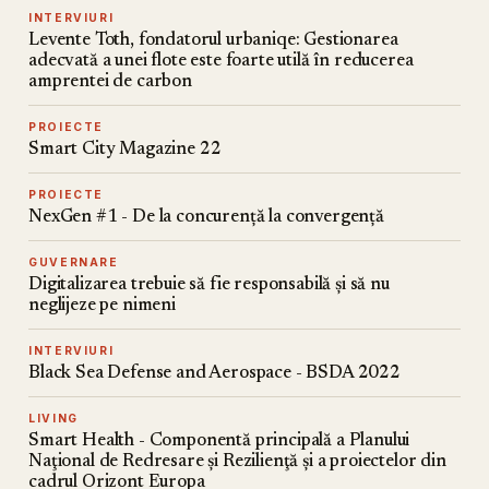
INTERVIURI
Levente Toth, fondatorul urbaniqe: Gestionarea
adecvată a unei flote este foarte utilă în reducerea
amprentei de carbon
PROIECTE
Smart City Magazine 22
PROIECTE
NexGen #1 - De la concurență la convergență
GUVERNARE
Digitalizarea trebuie să fie responsabilă și să nu
neglijeze pe nimeni
INTERVIURI
Black Sea Defense and Aerospace - BSDA 2022
LIVING
Smart Health - Componentă principală a Planului
Naţional de Redresare şi Rezilienţă şi a proiectelor din
cadrul Orizont Europa