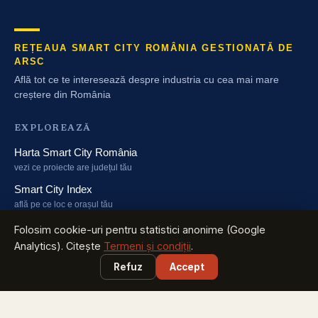
REȚEAUA SMART CITY ROMÂNIA GESTIONATĂ DE
ARSC
Află tot ce te interesează despre industria cu cea mai mare
creștere din România
EXPLOREAZĂ
Harta Smart City România
vezi ce proiecte are județul tău
Smart City Index
află pe ce loc e orașul tău
Harta Energiei
Folosim cookie-uri pentru statistici anonime (Google
cine investește în energie și unde
Analytics). Citește
Termeni și condiții
.
Smart City Marketplace
Refuz
Accept
soluții testate + licitațiile zilei
PARTICIPĂ