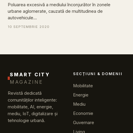
Poluarea excesivă a mediului înconjurător în zonele
urbane aglomerate, cauzată de multitudinea de
autovehicule…
10 SEPTEMBRIE 2020
SMART CITY
SECȚIUNI & DOMENII
MAGAZINE
Mobilitate
Revistă dedicată
Energie
comunităților inteligente:
Mediu
mobilitate, AI, energie,
Economie
mediu, IoT, digitalizare și
tehnologie urbană.
Guvernare
Living