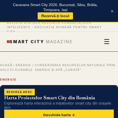
Caravana Smart City 2026: București, Sibiu, Brăila,
Timișoara, Iași
×
Rezervă-ți locul
REVISTĂ DIGITALĂ DEDICATĂ COMUNITĂȚILOR
INTELIGENTE -
ASOCIAȚIA ROMÂNĂ PENTRU SMART
CITY
☰
SMART CITY
MAGAZINE
ACASĂ
›
ENERGIE
› CONSERVAREA RESURSELOR NATURALE PRIN
SOLUȚII DURABILE: ENERGIE ȘI APĂ „CURATĂ”
ENERGIE
RESURSĂ ARSC
Harta Proiectelor Smart City din România
Explorează harta interactivă a inițiativelor smart city din orașele
țării.
Deschide harta →