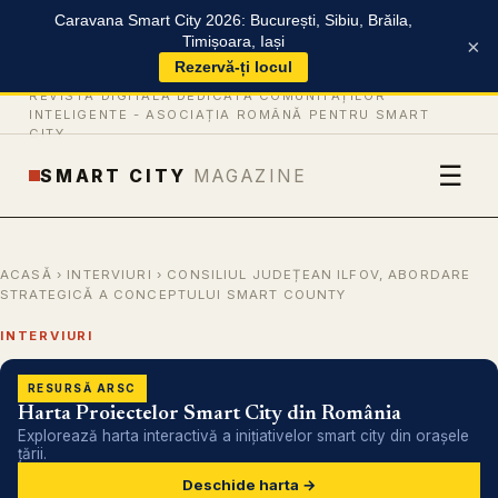
Caravana Smart City 2026: București, Sibiu, Brăila,
Timișoara, Iași
×
Rezervă-ți locul
REVISTĂ DIGITALĂ DEDICATĂ COMUNITĂȚILOR
INTELIGENTE -
ASOCIAȚIA ROMÂNĂ PENTRU SMART
CITY
☰
SMART CITY
MAGAZINE
ACASĂ
›
INTERVIURI
› CONSILIUL JUDEȚEAN ILFOV, ABORDARE
STRATEGICĂ A CONCEPTULUI SMART COUNTY
INTERVIURI
RESURSĂ ARSC
Harta Proiectelor Smart City din România
Explorează harta interactivă a inițiativelor smart city din orașele
țării.
Deschide harta →