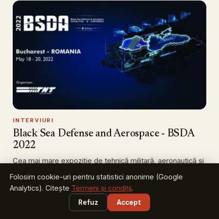
INTERVIURI
Black Sea Defense and Aerospace - BSDA
2022
Cea mai mare expoziție de tehnică militară, aeronautică și
securitate din estul Europei, aflată la ediția a op…
Folosim cookie-uri pentru statistici anonime (Google
23 IUNIE 2022
Analytics). Citește
Termeni și condiții
.
Refuz
Accept