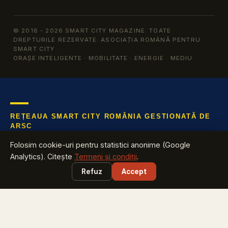
© 2016 - 2026 SMART CITY MAGAZINE. TOATE
DREPTURILE REZERVATE. ASOCIAȚIA ROMÂNĂ PENTRU
SMART CITY
ORAȘE INTELIGENTE · MOBILITATE · ENERGIE · MEDIU
REȚEAUA SMART CITY ROMÂNIA GESTIONATĂ DE
ARSC
Află tot ce te interesează despre industria cu cea mai mare
Folosim cookie-uri pentru statistici anonime (Google
creștere din România
Analytics). Citește
Termeni și condiții
.
Refuz
Accept
EXPLOREAZĂ
Harta Smart City România
vezi ce proiecte are județul tău
Smart City Index