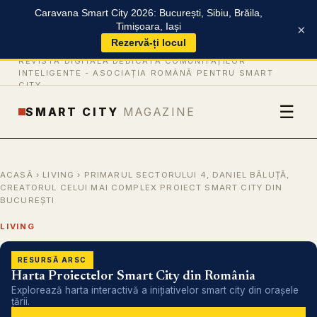
Caravana Smart City 2026: București, Sibiu, Brăila,
Timișoara, Iași
×
Rezervă-ți locul
REVISTĂ DIGITALĂ DEDICATĂ COMUNITĂȚILOR
INTELIGENTE -
ASOCIAȚIA ROMÂNĂ PENTRU SMART
CITY
☰
SMART CITY
MAGAZINE
ACASĂ
›
LIVING
› PRIMARUL SECTORULUI 4, DANIEL BĂLUȚĂ,
CREATORUL CELUI MAI COMPLEX PROIECT SMART CITY DIN
BUCUREȘTI
LIVING
RESURSĂ ARSC
Harta Proiectelor Smart City din România
Explorează harta interactivă a inițiativelor smart city din orașele
țării.