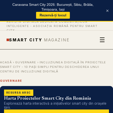
Caravana Smart City 2026: București, Sibiu, Brăila,
Timișoara, Iași
×
Rezervă-ți locul
REVISTĂ DIGITALĂ DEDICATĂ COMUNITĂȚILOR
INTELIGENTE -
ASOCIAȚIA ROMÂNĂ PENTRU SMART
CITY
☰
SMART CITY
MAGAZINE
ACASĂ
›
GUVERNARE
› INCLUZIUNEA DIGITALĂ ÎN PROIECTELE
SMART CITY - 10 PAȘI SIMPLI PENTRU DESCHIDEREA UNUI
CENTRU DE INCLUZIUNE DIGITALĂ
GUVERNARE
RESURSĂ ARSC
Harta Proiectelor Smart City din România
Explorează harta interactivă a inițiativelor smart city din orașele
țării.