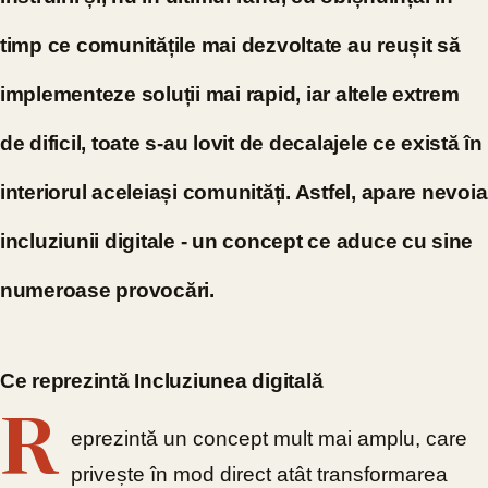
timp ce comunitățile mai dezvoltate au reușit să
implementeze soluții mai rapid, iar altele extrem
de dificil, toate s-au lovit de decalajele ce există în
interiorul aceleiași comunități. Astfel, apare nevoia
incluziunii digitale - un concept ce aduce cu sine
numeroase provocări.
Ce reprezintă Incluziunea digitală
R
eprezintă un concept mult mai amplu, care
privește în mod direct atât transformarea