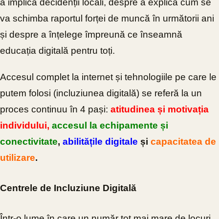
a implica decidenții locali, despre a explica cum se
va schimba raportul forței de muncă în următorii ani
și despre a înțelege împreună ce înseamnă
educația digitală pentru toți.
Accesul complet la internet și tehnologiile pe care le
putem folosi (incluziunea digitală) se referă la un
proces continuu în 4 pași:
atitudinea și motivația
individului,
accesul la echipamente și
conectivitate
,
abilitățile digitale
și
capacitatea de
utilizare
.
Centrele de Incluziune Digitală
Într-o lume în care un număr tot mai mare de locuri