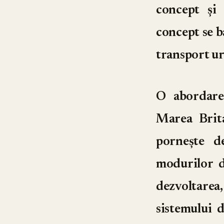
concept și 
concept se ba
transport ur
O abordare
Marea Brita
pornește d
modurilor d
dezvoltarea,
sistemului 