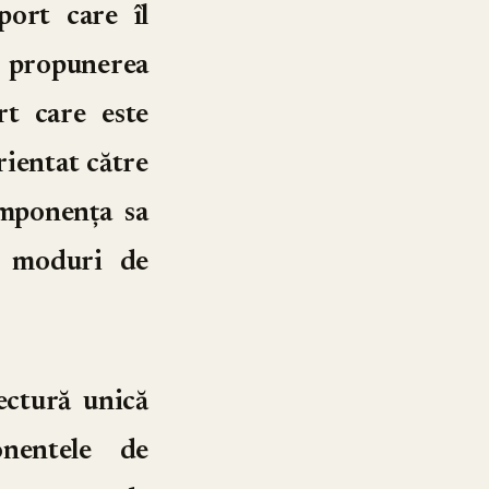
port care îl
n propunerea
rt care este
rientat către
omponența sa
or moduri de
ectură unică
onentele de