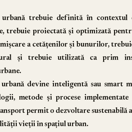
 urbană trebuie definită în contextul
, trebuie proiectată și optimizată pent
 mișcare a cetățenilor și bunurilor, trebu
ural și trebuie utilizată ca prim in
urbane.
 urbană devine inteligentă sau smart m
logii, metode și procese implementate 
ansport permit o dezvoltare sustenabilă a 
ității vieții în spațiul urban.