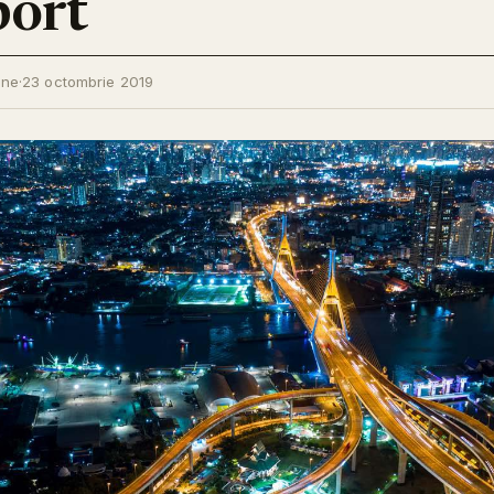
port
ine
·
23 octombrie 2019