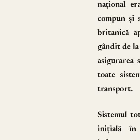
național er
compun și s
britanică a
gândit de la
asigurarea 
toate siste
transport.
Sistemul to
inițială î