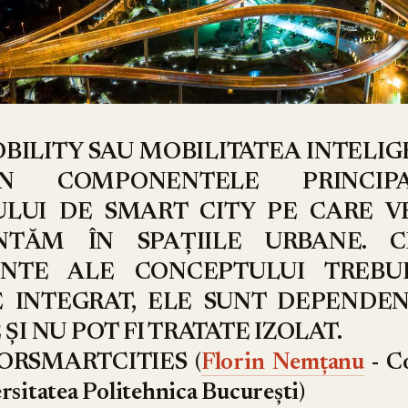
BILITY SAU MOBILITATEA INTELIG
N COMPONENTELE PRINCIP
LUI DE SMART CITY PE CARE V
NTĂM ÎN SPAȚIILE URBANE. C
NTE ALE CONCEPTULUI TREBUI
 INTEGRAT, ELE SUNT DEPENDE
ȘI NU POT FI TRATATE IZOLAT.
ORSMARTCITIES (
Florin Nemțanu
- Co
ersitatea Politehnica București)