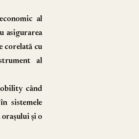
 economic al
ru asigurarea
ie corelată cu
strument al
obility când
în sistemele
orașului și o