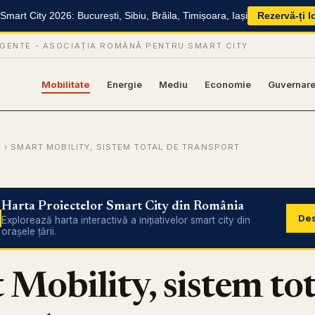
mart City 2026: București, Sibiu, Brăila, Timișoara, Iași
Rezervă-ți l
IGENTE -
ASOCIAȚIA ROMÂNĂ PENTRU SMART CITY
Mobilitate
Energie
Mediu
Economie
Guvernar
E
› SMART MOBILITY, SISTEM TOTAL DE TRANSPORT
Harta Proiectelor Smart City din România
Des
Explorează harta interactivă a inițiativelor smart city din
orașele țării.
Mobility, sistem tot