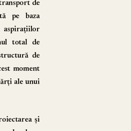
 transport de
ită pe baza
 aspirațiilor
mul total de
structură de
 acest moment
ărți ale unui
oiectarea și