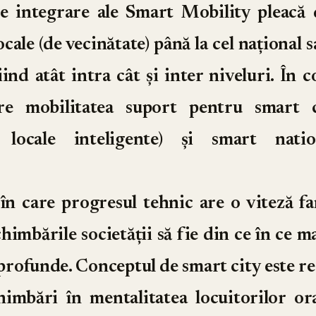
de integrare ale Smart Mobility pleacă d
ocale (de vecinătate) până la cel național
ind atât intra cât și inter niveluri. În c
re mobilitatea suport pentru smart 
i locale inteligente) și smart natio
în care progresul tehnic are o viteză fa
himbările societății să fie din ce în ce ma
 profunde. Conceptul de smart city este re
himbări în mentalitatea locuitorilor or