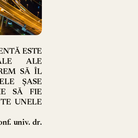
ENTĂ ESTE
ALE ALE
REM SĂ ÎL
ELE ȘASE
E SĂ FIE
NTE UNELE
nf. univ. dr.