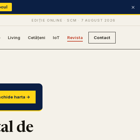
×
ocul
EDIȚIE ONLINE · SCM ·
7 AUGUST 2026
e
Living
Cetățeni
IoT
Revista
Contact
chide harta →
al de