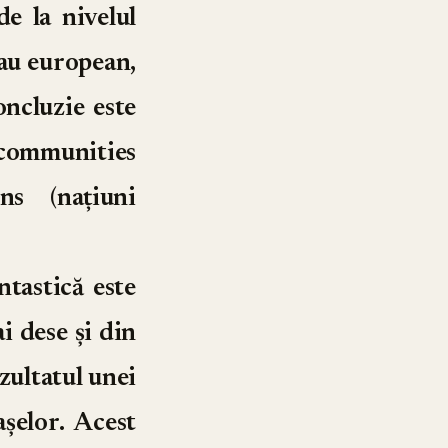
e la nivelul
 sau european,
oncluzie este
communities
ns (națiuni
ntastică este
i dese și din
zultatul unei
așelor. Acest