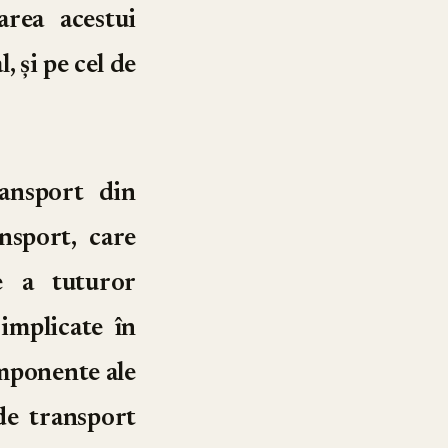
area acestui
, și pe cel de
ansport din
nsport, care
e a tuturor
implicate în
omponente ale
de transport