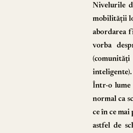
Nivelurile 
mobilității l
abordarea fi
vorba desp
(comunităț
inteligente).
Într-o lume 
normal ca sc
ce în ce mai
astfel de sc