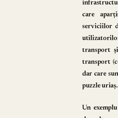
infrastructu
care aparț
serviciilor 
utilizatori
transport ș
transport (c
dar care sun
puzzle uriaș.
Un exemplu 