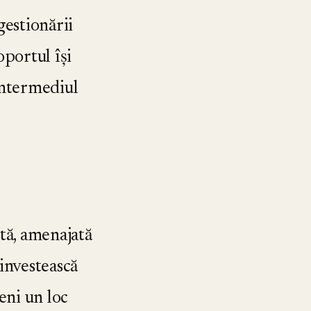
estionării
portul își
intermediul
ă, amenajată
 investească
eni un loc