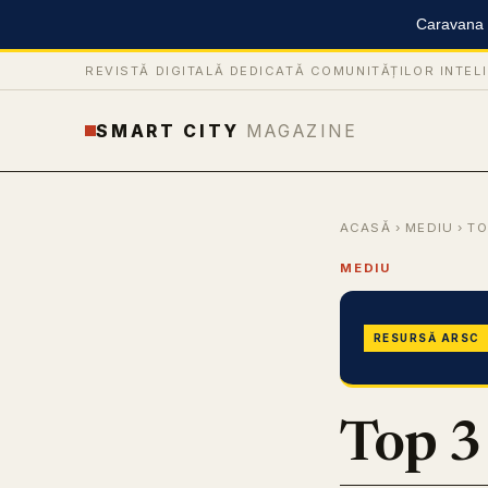
Caravana S
REVISTĂ DIGITALĂ DEDICATĂ COMUNITĂȚILOR INTEL
SMART CITY
MAGAZINE
ACASĂ
›
MEDIU
› TO
MEDIU
RESURSĂ ARSC
Top 3