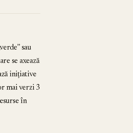
 „verde” sau
are se axează
̆ inițiative
or mai verzi 3
esurse în