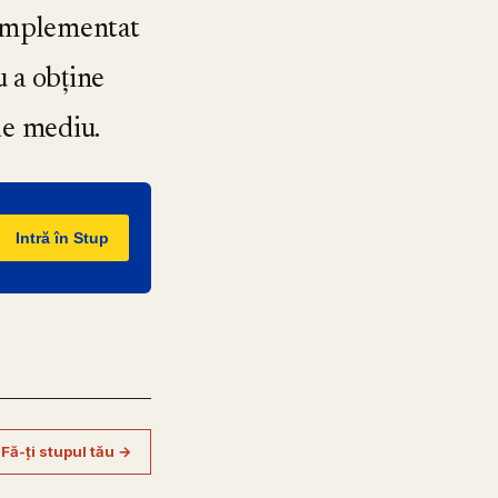
a implementat
 a obține
 de mediu.
Intră în Stup
Fă-ți stupul tău →