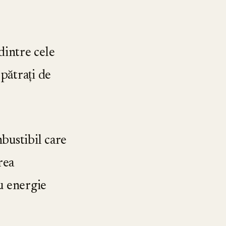
 dintre cele
ătrați de
mbustibil care
rea
u energie