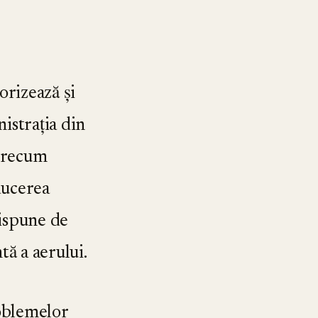
izează și
istrația din
 precum
ducerea
dispune de
tă a aerului.
oblemelor