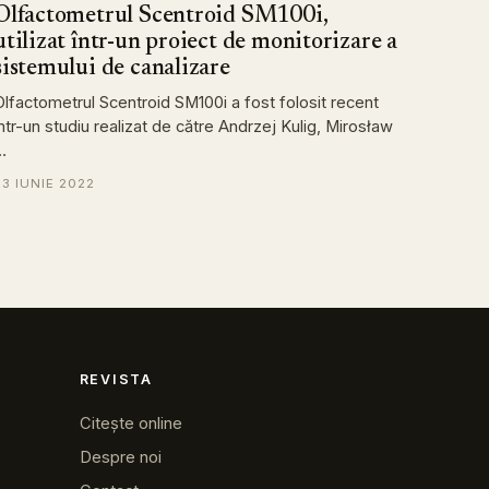
Olfactometrul Scentroid SM100i,
utilizat într-un proiect de monitorizare a
sistemului de canalizare
Olfactometrul Scentroid SM100i a fost folosit recent
într-un studiu realizat de către Andrzej Kulig, Mirosław
…
23 IUNIE 2022
REVISTA
Citește online
Despre noi