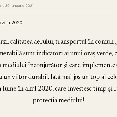
ine
·
30 ianuarie 2021
erzi, calitatea aerului, transportul în comun
erabilă sunt indicatori ai unui oraș verde, c
a mediului înconjurător și care implementeaza
un viitor durabil. Iată mai jos un top al cel
n lume în anul 2020, care investesc timp și r
protecția mediului!