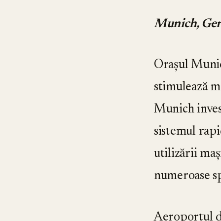
Munich, Ge
Orașul Munic
stimulează me
Munich invest
sistemul rapi
utilizării m
numeroase spat
Aeroportul d