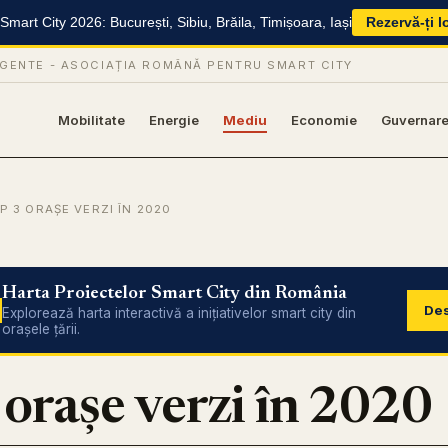
mart City 2026: București, Sibiu, Brăila, Timișoara, Iași
Rezervă-ți l
IGENTE -
ASOCIAȚIA ROMÂNĂ PENTRU SMART CITY
Mobilitate
Energie
Mediu
Economie
Guvernar
P 3 ORAȘE VERZI ÎN 2020
Harta Proiectelor Smart City din România
Des
Explorează harta interactivă a inițiativelor smart city din
orașele țării.
 orașe verzi în 2020