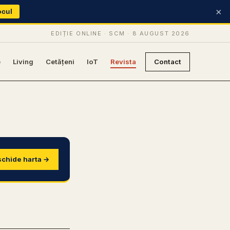
×
ocul
EDIȚIE ONLINE · SCM ·
8 AUGUST 2026
e
Living
Cetățeni
IoT
Revista
Contact
chide harta →