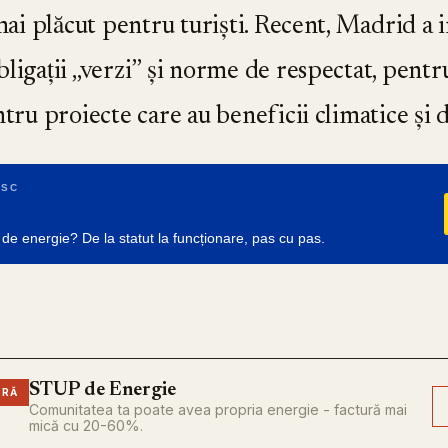
 mai plăcut pentru turiști. Recent, Madrid 
igații „verzi” și norme de respectat, pentru
ntru proiecte care au beneficii climatice și
RSC
 de energie? De la statut la funcționare, pas cu pas.
STUP de Energie
ARĂ
Comunitatea ta poate avea propria energie - factură mai
mică cu 20-60%.