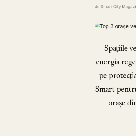
de Smart City Magaz
Spațiile v
energia regen
pe protecți
Smart pentru 
orașe di