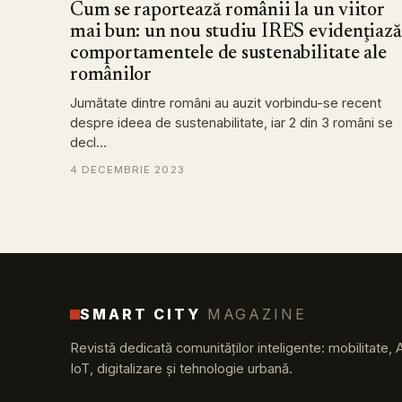
Cum se raportează românii la un viitor
mai bun: un nou studiu IRES evidenţiază
comportamentele de sustenabilitate ale
românilor
Jumătate dintre români au auzit vorbindu-se recent
despre ideea de sustenabilitate, iar 2 din 3 români se
decl…
4 DECEMBRIE 2023
SMART CITY
MAGAZINE
Revistă dedicată comunităților inteligente: mobilitate, 
IoT, digitalizare și tehnologie urbană.