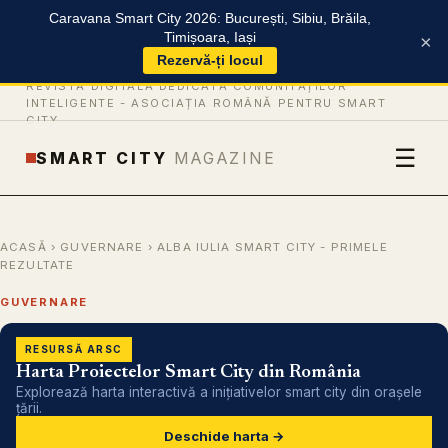
Caravana Smart City 2026: București, Sibiu, Brăila,
Timișoara, Iași
×
Rezervă-ți locul
REVISTĂ DIGITALĂ DEDICATĂ COMUNITĂȚILOR
INTELIGENTE -
ASOCIAȚIA ROMÂNĂ PENTRU SMART
CITY
☰
SMART CITY
MAGAZINE
ACASĂ
›
GUVERNARE
› ALBA IULIA SMART CITY - PRIMELE
REZULTATE
GUVERNARE
RESURSĂ ARSC
Harta Proiectelor Smart City din România
Explorează harta interactivă a inițiativelor smart city din orașele
țării.
Deschide harta →