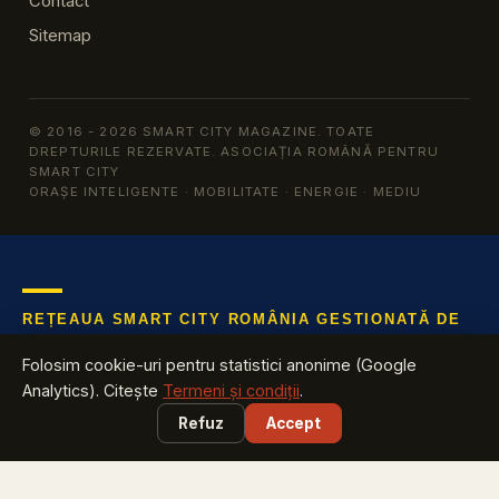
Contact
Sitemap
© 2016 - 2026 SMART CITY MAGAZINE. TOATE
DREPTURILE REZERVATE. ASOCIAȚIA ROMÂNĂ PENTRU
SMART CITY
ORAȘE INTELIGENTE · MOBILITATE · ENERGIE · MEDIU
REȚEAUA SMART CITY ROMÂNIA GESTIONATĂ DE
ARSC
Folosim cookie-uri pentru statistici anonime (Google
Află tot ce te interesează despre industria cu cea mai mare
Analytics). Citește
Termeni și condiții
.
creștere din România
Refuz
Accept
EXPLOREAZĂ
Harta Smart City România