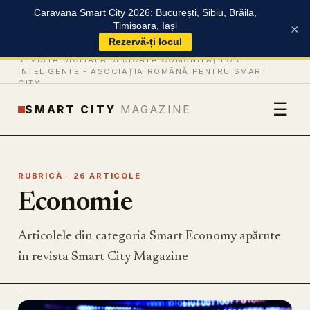
Caravana Smart City 2026: București, Sibiu, Brăila,
Timișoara, Iași
×
Rezervă-ți locul
REVISTĂ DIGITALĂ DEDICATĂ COMUNITĂȚILOR
INTELIGENTE -
ASOCIAȚIA ROMÂNĂ PENTRU SMART
CITY
☰
SMART CITY
MAGAZINE
RUBRICĂ · 26 ARTICOLE
Economie
Articolele din categoria Smart Economy apărute
în revista Smart City Magazine