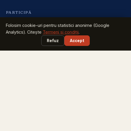
PARTICIPĂ
Caravana Smart City
Folosim cookie-uri pentru statistici anonime (Google
București, Sibiu, Brăila, Timișoara, Iași - sept-oct 2026
Analytics). Citește
Termeni și condiții
.
Congresul Primarilor
Refuz
Accept
pune în calendar: 23 martie 2027, Romexpo
Green Energy Summit
fondurile și tehnologiile energiei verzi - 23 martie 2027
CITEȘTE
Știri Smart
ce s-a întâmplat azi în orașele României
Newsletter săptămânal
abonează-te gratuit: proiecte, licitații, finanțări
arsc.ro
·
info@arsc.ro