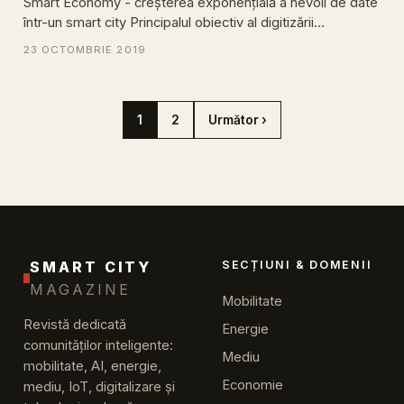
Smart Economy - creșterea exponențială a nevoii de date
într-un smart city Principalul obiectiv al digitizării…
23 OCTOMBRIE 2019
1
2
Următor ›
SMART CITY
SECȚIUNI & DOMENII
MAGAZINE
Mobilitate
Revistă dedicată
Energie
comunităților inteligente:
Mediu
mobilitate, AI, energie,
Economie
mediu, IoT, digitalizare și