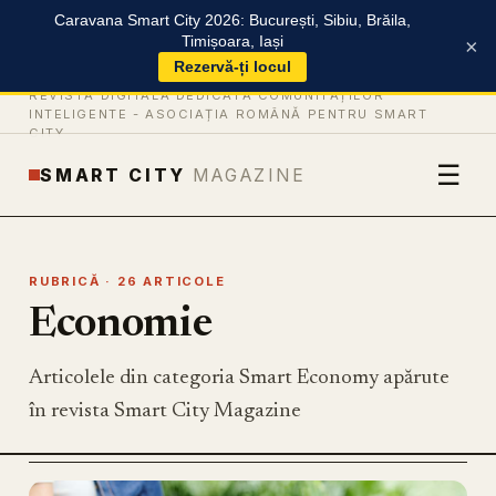
Caravana Smart City 2026: București, Sibiu, Brăila,
Timișoara, Iași
×
Rezervă-ți locul
REVISTĂ DIGITALĂ DEDICATĂ COMUNITĂȚILOR
INTELIGENTE -
ASOCIAȚIA ROMÂNĂ PENTRU SMART
CITY
☰
SMART CITY
MAGAZINE
RUBRICĂ · 26 ARTICOLE
Economie
Articolele din categoria Smart Economy apărute
în revista Smart City Magazine