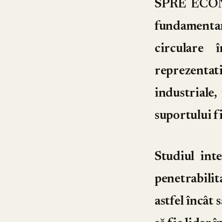
SPRE ECON
fundamentar
circulare 
reprezenta
industriale,
suportului f
Studiul int
penetrabilit
astfel încât