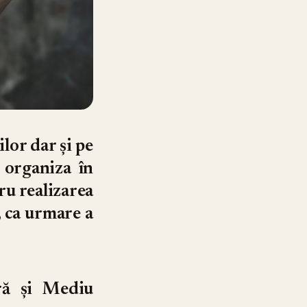
lor dar şi pe
 organiza în
ru realizarea
, ca urmare a
ră şi Mediu