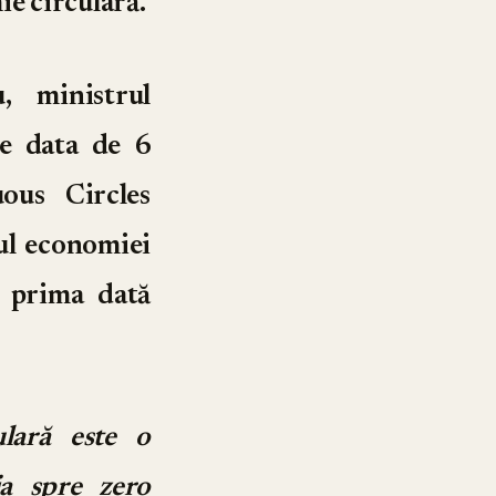
ie circulară.
, ministrul
pe data de 6
uous Circles
ul economiei
u prima dată
ulară este o
ia spre zero