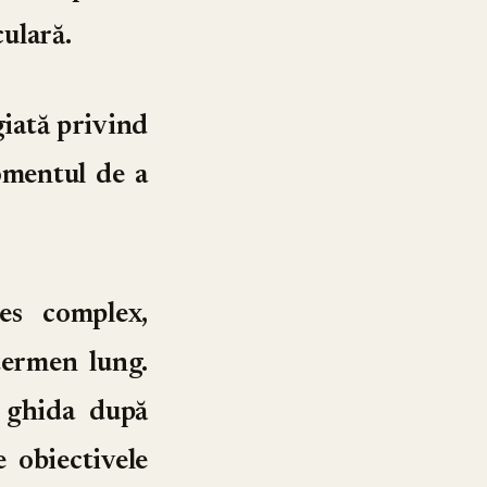
culară.
giată privind
momentul de a
es complex,
termen lung.
 ghida după
 obiectivele