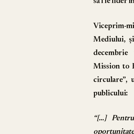
să fie lider
Viceprim-m
Mediului, ș
decembrie 
Mission to 
circulare”
, 
publicului:
“[…] Pentru
oportunitat