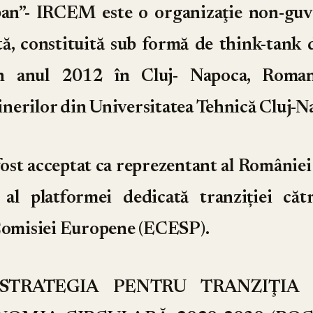
an”- IRCEM este o organizaţie non-gu
ă, constituită sub formă de think-tank d
 în anul 2012 în Cluj- Napoca, Romani
 tinerilor din Universitatea Tehnică Cluj-N
 fost acceptat ca reprezentant al României
al platformei dedicată tranziției că
 Comisiei Europene (ECESP).
l “STRATEGIA PENTRU TRANZIŢIA