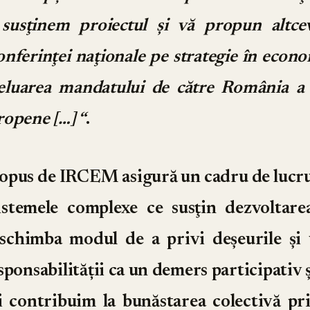
 susţinem proiectul şi vă propun altc
onferinţei naţionale pe strategie în econo
eluarea mandatului de către România a 
opene […] “
.
ropus de IRCEM asigură un cadru de lucru
istemele complexe ce susţin dezvoltar
 schimba modul de a privi deșeurile și 
ponsabilității ca un demers participativ ș
ii contribuim la bunăstarea colectivă pr