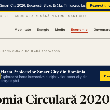
mart City 2026: București, Sibiu, Brăila, Timișoara, Iași
Rezervă-ți l
IGENTE -
ASOCIAȚIA ROMÂNĂ PENTRU SMART CITY
Mobilitate
Energie
Mediu
Economie
Guvernar
› ECONOMIA CIRCULARĂ 2020-2030
Harta Proiectelor Smart City din România
Des
Explorează harta interactivă a inițiativelor smart city din
orașele țării.
mia Circulară 2020