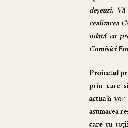
deşeuri. Vă
realizarea C
odată cu pr
Comisiei Eur
Proiectul p
prin care s
actuală vor
asumarea res
care cu toț