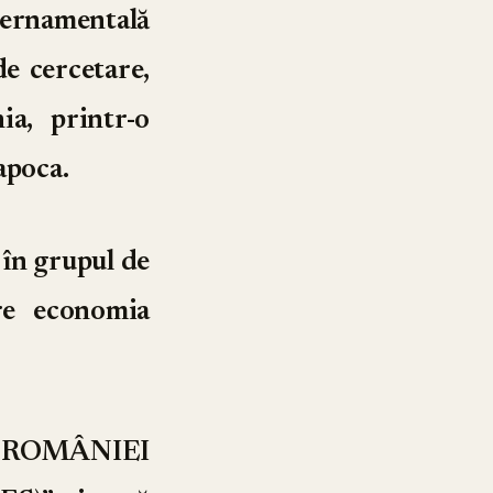
vernamentală
e cercetare,
a, printr-o
apoca.
 în grupul de
tre economia
 ROMÂNIEI