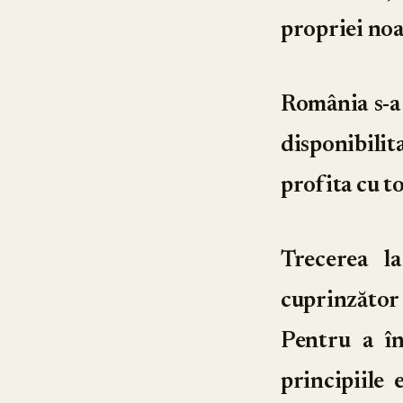
propriei noa
România s-a 
disponibilit
profita cu t
Trecerea l
cuprinzător
Pentru a î
principiile