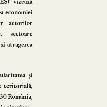
)” vizează
ea economiei
r actorilor
e, sectoare
 și atragerea
laritatea și
 teritorială,
2030 România,