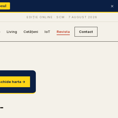
×
ocul
EDIȚIE ONLINE · SCM ·
7 AUGUST 2026
e
Living
Cetățeni
IoT
Revista
Contact
chide harta →
-