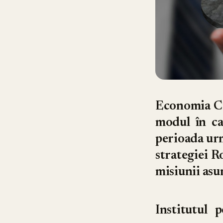
Economia Cir
modul în ca
perioada urm
strategiei R
misiunii asu
Institutul