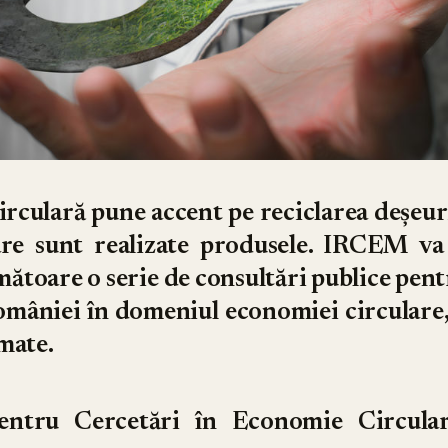
culară pune accent pe reciclarea deşeuri
re sunt realizate produsele. IRCEM va
ătoare o serie de consultări publice pent
omâniei în domeniul economiei circulare
mate.
 pentru Cercetări în Economie Circula