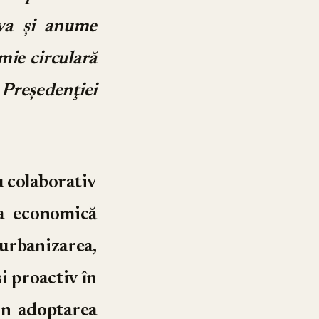
eva şi anume
mie circulară
Preşedenţiei
 colaborativ
ea economică
urbanizarea,
i proactiv în
in adoptarea