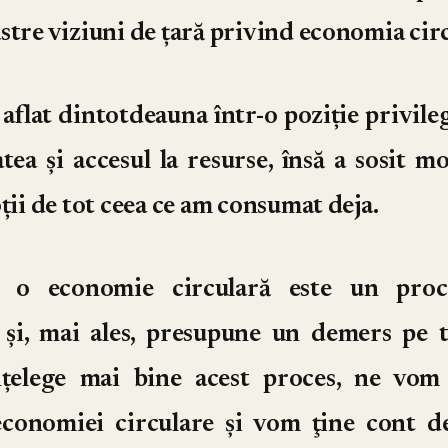
stre viziuni de țară privind economia cir
aflat dintotdeauna într-o poziție privile
atea și accesul la resurse, însă a sosit 
oții de tot ceea ce am consumat deja.
a o economie circulară este un proc
 și, mai ales, presupune un demers pe 
nțelege mai bine acest proces, ne vom
 economiei circulare şi vom ţine cont de