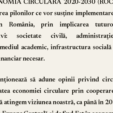
OMIA CIRCULARĂ 2020-2030 (ROCES
ea pilonilor ce vor susține implementar
în România, prin implicarea tuturo
tivi: societate civilă, administraţi
 mediul academic, infrastructura socială
inanciar necesar.
enționează să adune opinii privind circu
atea economiei circulare prin cooperare
 să atingem viziunea noastră, ca până în 