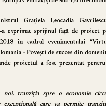
 în Europa Centrală şi de Sud-Est în econom
inistrul Grațiela Leocadia Gavrilescu
i-a exprimat sprijinul față de proiect 
2018 în cadrul evenimentului
“Virt
Romania - Poveşti de succes din domeni
unde proiectul a fost prezentat pentr
 noi, tranziția spre o economie circ
e excepțională care va permite tranziţ