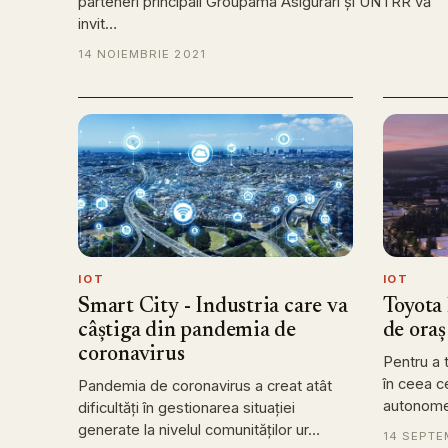
parteneri principali Groupama Asigurari și UNTRR vă
invit…
14 NOIEMBRIE 2021
IOT
IOT
Smart City - Industria care va
Toyota 
câștiga din pandemia de
de oraș
coronavirus
Pentru a t
în ceea c
Pandemia de coronavirus a creat atât
autonome 
dificultăți în gestionarea situației
generate la nivelul comunităților ur…
14 SEPTE