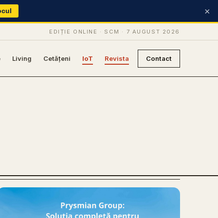
×
ocul
EDIȚIE ONLINE · SCM ·
7 AUGUST 2026
e
Living
Cetățeni
IoT
Revista
Contact