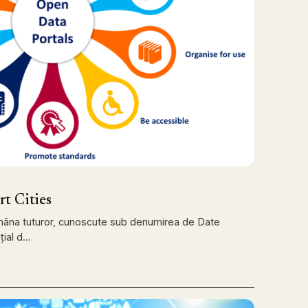
t Cities
mâna tuturor, cunoscute sub denumirea de Date
țial d…