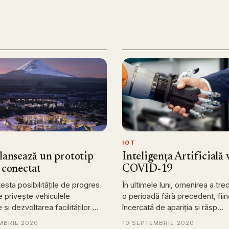
IOT
lansează un prototip
Inteligența Artificială v
 conectat
COVID-19
esta posibilitățile de progres
În ultimele luni, omenirea a trec
e privește vehiculele
o perioadă fără precedent, fii
și dezvoltarea facilităților …
încercată de apariția și răsp…
MBRIE 2020
10 SEPTEMBRIE 2020