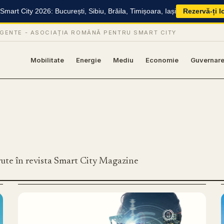
mart City 2026: București, Sibiu, Brăila, Timișoara, Iași
Rezervă-ți l
IGENTE -
ASOCIAȚIA ROMÂNĂ PENTRU SMART CITY
Mobilitate
Energie
Mediu
Economie
Guvernar
ărute în revista Smart City Magazine