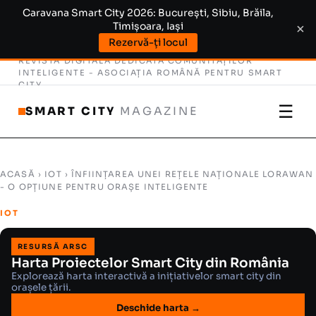
Caravana Smart City 2026: București, Sibiu, Brăila,
Timișoara, Iași
×
Rezervă-ți locul
REVISTĂ DIGITALĂ DEDICATĂ COMUNITĂȚILOR
INTELIGENTE -
ASOCIAȚIA ROMÂNĂ PENTRU SMART
CITY
☰
SMART CITY
MAGAZINE
ACASĂ
›
IOT
› ÎNFIINȚAREA UNEI REȚELE NAȚIONALE LORAWAN
- O OPȚIUNE PENTRU ORAȘE INTELIGENTE
IOT
RESURSĂ ARSC
Harta Proiectelor Smart City din România
Explorează harta interactivă a inițiativelor smart city din
orașele țării.
Deschide harta →