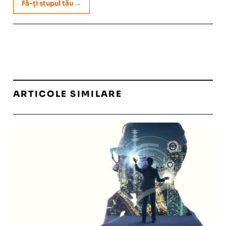
Fă-ți stupul tău →
ARTICOLE SIMILARE