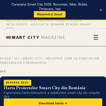
Caravana Smart City 2026: București, Sibiu, Brăila,
Timișoara, Iași
×
Rezervă-ți locul
REVISTĂ DIGITALĂ DEDICATĂ COMUNITĂȚILOR
INTELIGENTE -
ASOCIAȚIA ROMÂNĂ PENTRU SMART
CITY
☰
SMART CITY
MAGAZINE
ACASĂ
›
IOT
› SMART CITY - INDUSTRIA CARE VA CÂȘTIGA DIN
PANDEMIA DE CORONAVIRUS
IOT
RESURSĂ ARSC
Harta Proiectelor Smart City din România
Explorează harta interactivă a inițiativelor smart city din orașele
țării.
Deschide harta →