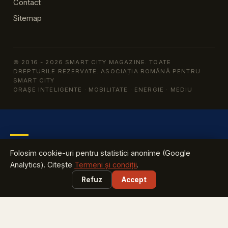
Contact
Sitemap
© 2016 - 2026 SMART CITY MAGAZINE. TOATE
DREPTURILE REZERVATE. ASOCIAȚIA ROMÂNĂ PENTRU
SMART CITY
ORAȘE INTELIGENTE · MOBILITATE · ENERGIE · MEDIU
REȚEAUA SMART CITY ROMÂNIA GESTIONATĂ DE
Folosim cookie-uri pentru statistici anonime (Google
ARSC
Analytics). Citește
Termeni și condiții
.
Află tot ce te interesează despre industria cu cea mai mare
Refuz
Accept
creștere din România
EXPLOREAZĂ
Harta Smart City România