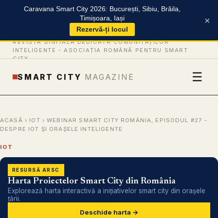
Caravana Smart City 2026: București, Sibiu, Brăila,
Timișoara, Iași
×
Rezervă-ți locul
REVISTĂ DIGITALĂ DEDICATĂ COMUNITĂȚILOR
INTELIGENTE -
ASOCIAȚIA ROMÂNĂ PENTRU SMART
CITY
☰
SMART CITY
MAGAZINE
ACASĂ
›
IOT
› WEBINAR SMART CITY ROMÂNIA, EPISODUL #27 -
DESPRE IOT ȘI ORAȘELE INTELIGENTE
IOT
RESURSĂ ARSC
Harta Proiectelor Smart City din România
Explorează harta interactivă a inițiativelor smart city din orașele
țării.
Deschide harta →