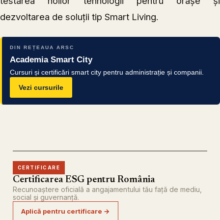
testarea noilor tehnologii pentru orașe și
dezvoltarea de soluții tip Smart Living.
DIN REȚEAUA ARSC
Academia Smart City
Cursuri și certificări smart city pentru administrație și companii.
Vezi cursurile
CERTIFICARE
Certificarea ESG pentru România
Recunoaștere oficială a angajamentului tău față de mediu,
social și guvernanță.
Aplică pentru certificare →