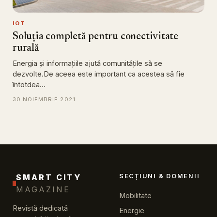
IOT
Soluția completă pentru conectivitate
rurală
Energia și informațiile ajută comunitățile să se
dezvolte.De aceea este important ca acestea să fie
întotdea…
30 NOIEMBRIE 2021
SMART CITY
SECȚIUNI & DOMENII
MAGAZINE
Mobilitate
Revistă dedicată
Energie