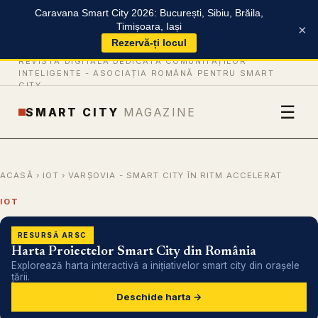
Caravana Smart City 2026: București, Sibiu, Brăila,
Timișoara, Iași
×
Rezervă-ți locul
REVISTĂ DIGITALĂ DEDICATĂ COMUNITĂȚILOR
INTELIGENTE -
ASOCIAȚIA ROMÂNĂ PENTRU SMART
CITY
☰
SMART CITY
MAGAZINE
ACASĂ
›
IOT
› VARȘOVIA - SMART CITY ÎN RITM ACCELERAT
IOT
RESURSĂ ARSC
Harta Proiectelor Smart City din România
Explorează harta interactivă a inițiativelor smart city din orașele
țării.
Deschide harta →