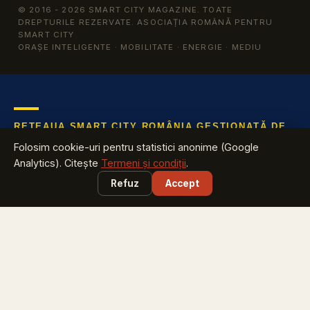
© 2016 - 2026 SMART CITY MAGAZINE. TOATE
DREPTURILE REZERVATE. ASOCIAȚIA ROMÂNĂ PENTRU
SMART CITY
ORAȘE INTELIGENTE · MOBILITATE · ENERGIE · MEDIU
REȚEAUA SMART CITY ROMÂNIA GESTIONATĂ DE
ARSC
Folosim cookie-uri pentru statistici anonime (Google
Află tot ce te interesează despre industria cu cea mai mare
Analytics). Citește
Termeni și condiții
.
creștere din România
Refuz
Accept
EXPLOREAZĂ
Harta Smart City România
vezi ce proiecte are județul tău
Smart City Index
află pe ce loc e orașul tău
Harta Energiei