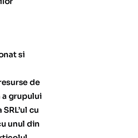
ilor
onat si
 resurse de
a a grupului
a SRL’ul cu
cu unul din
rticolul