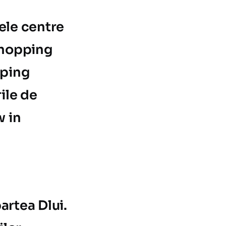
ele centre
Shopping
pping
ile de
w in
artea Dlui.