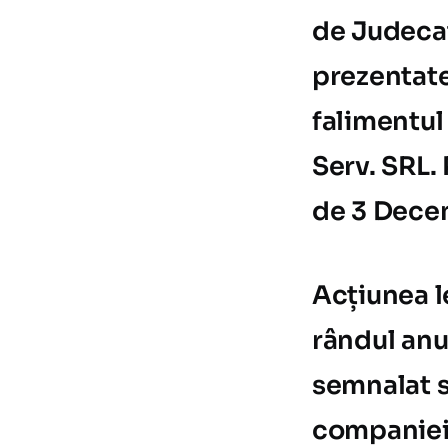
de Judecat
prezentate
falimentul
Serv. SRL.
de 3 Dece
Acțiunea le
rândul anu
semnalat st
companiei 