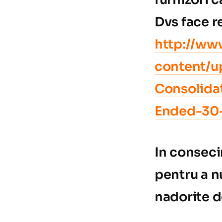
Dvs face r
http://ww
content/u
Consolida
Ended-30-
In conseci
pentru a n
nadorite d