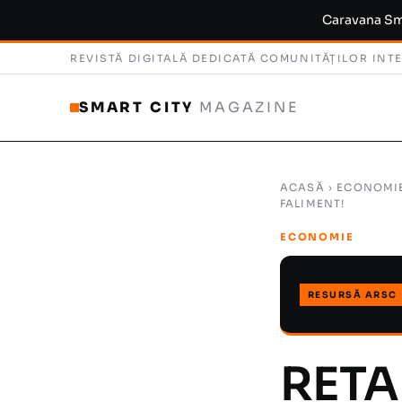
Caravana Smar
REVISTĂ DIGITALĂ DEDICATĂ COMUNITĂȚILOR INT
SMART CITY
MAGAZINE
ACASĂ
›
ECONOMI
FALIMENT!
ECONOMIE
RESURSĂ ARSC
RETA