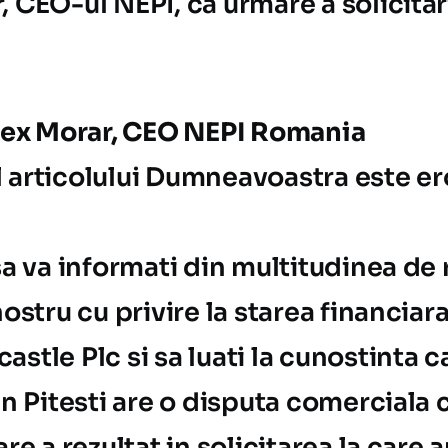
, CEO-ul NEPI, ca urmare a solicităr
Alex Morar, CEO NEPI Romania
 articolului Dumneavoastra este er
 sa va informati din multitudinea de
nostru cu privire la starea financiar
stle Plc si sa luati la cunostinta c
in Pitesti are o disputa comerciala 
are a rezultat in solicitarea la care a