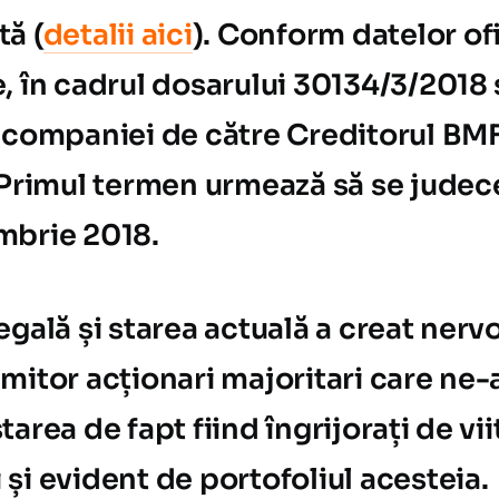
ă (
detalii aici
). Conform datelor of
, în cadrul dosarului 30134/3/2018 
 companiei de către Creditorul BMF
 Primul termen urmează să se judece
mbrie 2018.
gală și starea actuală a creat nervo
mitor acționari majoritari care ne-a
area de fapt fiind îngrijorați de vii
și evident de portofoliul acesteia.