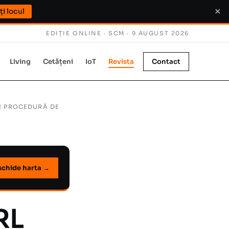
×
i locul
EDIȚIE ONLINE · SCM ·
9 AUGUST 2026
Living
Cetățeni
IoT
Revista
Contact
ÎN PROCEDURĂ DE
schide harta →
RL