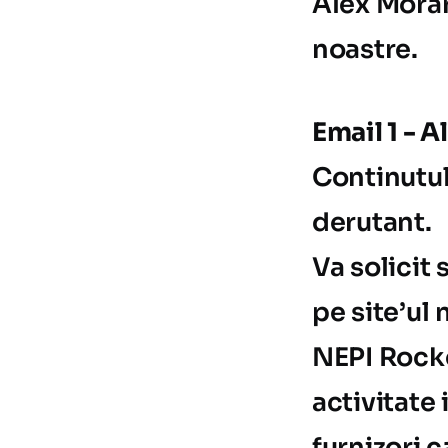
Alex Morar
noastre.
Email 1 - 
Continutul
derutant.
Va solicit
pe site’ul 
NEPI Rockca
activitate 
furnizori c