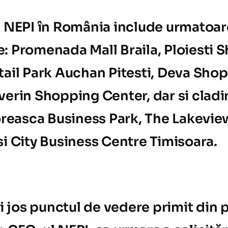
l NEPI în România include urmatoar
: Promenada Mall Braila, Ploiesti 
tail Park Auchan Pitesti, Deva Sho
verin Shopping Center, dar si cladir
loreasca Business Park, The Lakevie
si City Business Centre Timisoara.
jos punctul de vedere primit din p