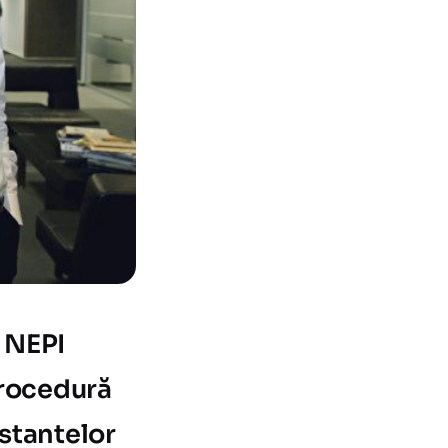
i NEPI
procedură
nstantelor