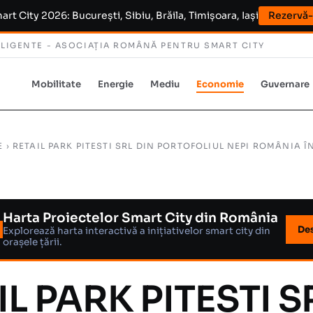
t City 2026: București, Sibiu, Brăila, Timișoara, Iași
Rezervă-ț
ELIGENTE -
ASOCIAȚIA ROMÂNĂ PENTRU SMART CITY
Mobilitate
Energie
Mediu
Economie
Guvernare
E
› RETAIL PARK PITESTI SRL DIN PORTOFOLIUL NEPI ROMÂNIA 
Harta Proiectelor Smart City din România
De
Explorează harta interactivă a inițiativelor smart city din
orașele țării.
IL PARK PITESTI S