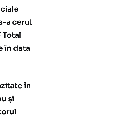
iciale
s-a cerut
 Total
 în data
zitate în
u și
torul