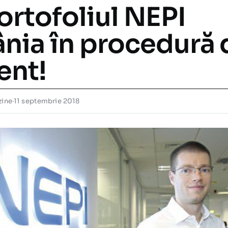
ortofoliul NEPI
nia în procedură 
ent!
zine
·
11 septembrie 2018