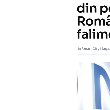
din p
Româ
falim
de Smart City Maga