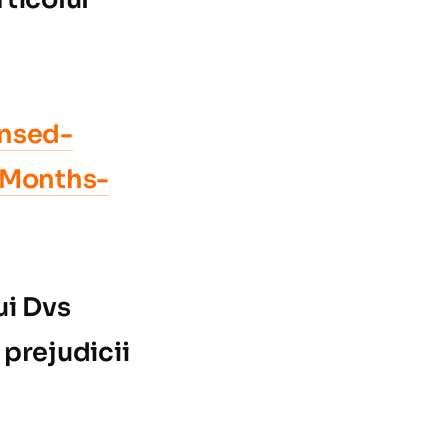
nsed-
-Months-
ui Dvs
 prejudicii