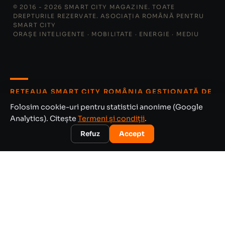
© 2016 - 2026 SMART CITY MAGAZINE. TOATE
DREPTURILE REZERVATE. ASOCIAȚIA ROMÂNĂ PENTRU
SMART CITY
ORAȘE INTELIGENTE · MOBILITATE · ENERGIE · MEDIU
REȚEAUA SMART CITY ROMÂNIA GESTIONATĂ DE
ARSC
Folosim cookie-uri pentru statistici anonime (Google
Află tot ce te interesează despre industria cu cea mai
Analytics). Citește
Termeni și condiții
.
mare creștere din România
Refuz
Accept
EXPLOREAZĂ
Harta Smart City România
vezi ce proiecte are județul tău
Smart City Index
află pe ce loc e orașul tău
Harta Energiei