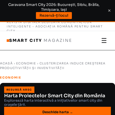
Caravana Smart City 2026: București, Sibiu, Brăila,
Timișoara, Iași
×
Rezervă-ți locul
REVISTĂ DIGITALĂ DEDICATĂ COMUNITĂȚILOR
INTELIGENTE -
ASOCIAȚIA ROMÂNĂ PENTRU SMART
CITY
☰
SMART CITY
MAGAZINE
ACASĂ
›
ECONOMIE
› CLUSTERIZAREA INDUCE CREȘTEREA
PRODUCTIVITĂȚII ȘI INVENTIVITĂȚII
ECONOMIE
RESURSĂ ARSC
Harta Proiectelor Smart City din România
Explorează harta interactivă a inițiativelor smart city din
orașele țării.
Deschide harta →