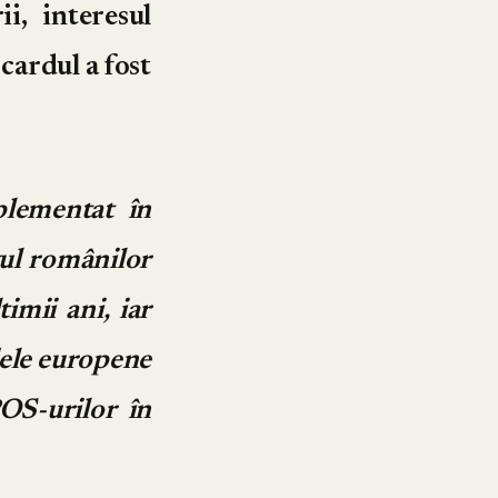
i, interesul
cardul a fost
plementat în
itul românilor
imii ani, iar
dele europene
OS-urilor în