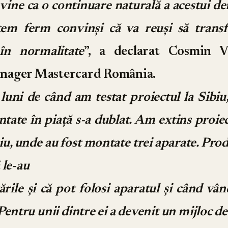
i vine ca o continuare naturală a acestui d
tem ferm convinși că va reuși să transf
 în normalitate
”, a declarat Cosmin V
nager Mastercard România.
i luni de când am testat proiectul la Sibi
ate în piață s-a dublat. Am extins proiec
iu, unde au fost montate trei aparate. Pro
 le-au
ările și că pot folosi aparatul și când vâ
 Pentru unii dintre ei a devenit un mijloc 