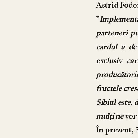
Astrid Fodor
”
Implementă
parteneri pu
cardul a de
exclusiv ca
producătorii
fructele cre
Sibiul este, 
mulți ne vo
În prezent, 