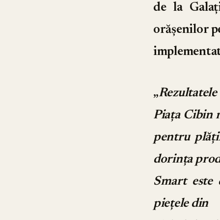
de la Galaț
orășenilor p
implementat 
„
Rezultatel
Piața Cibin n
pentru plăți
dorința prod
Smart este 
piețele din