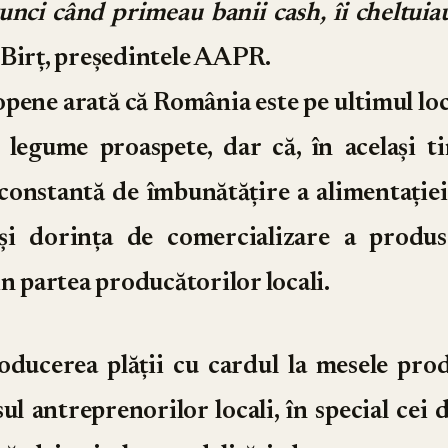
unci când primeau banii cash, îi cheltuia
Birț, președintele AAPR.
opene arată că România este pe ultimul lo
 legume proaspete, dar că, în același t
onstantă de îmbunătățire a alimentației
și dorința de comercializare a produs
in partea producătorilor locali.
roducerea plății cu cardul la mesele pro
sul antreprenorilor locali, în special cei