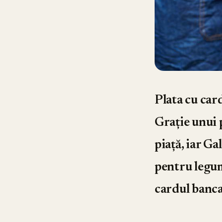
Plata cu card
Grație unui p
piață, iar Ga
pentru legum
cardul banca