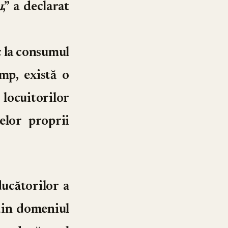
u
,” a declarat
c la consumul
imp, există o
 locuitorilor
elor proprii
ducătorilor a
 din domeniul