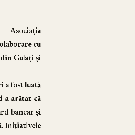
 Asociația
olaborare cu
din Galați și
 a fost luată
 a arătat că
ard bancar și
. Inițiativele