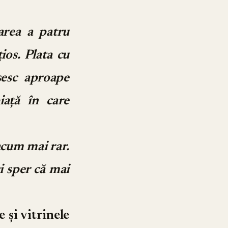
area a patru
ios. Plata cu
sesc aproape
iață în care
acum mai rar.
și sper că mai
 și vitrinele