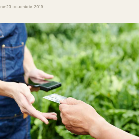
ine
·
23 octombrie 2019