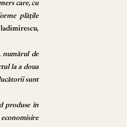
emers care, cu
orme plățile
ladimirescu,
u, numărul de
tul la a doua
ducătorii sunt
nd produse în
de economisire