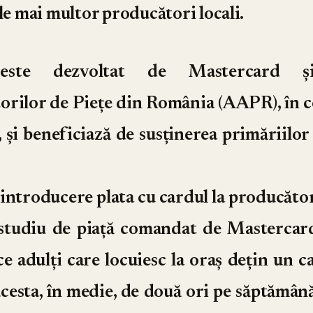
ale mai multor producători locali.
 este dezvoltat de Mastercard și
orilor de Piețe din România (AAPR), în c
 și beneficiază de susținerea primăriilor 
 introducere plata cu cardul la producători
studiu de piață comandat de Mastercard
e adulți care locuiesc la oraș dețin un c
acesta, în medie, de două ori pe săptămână