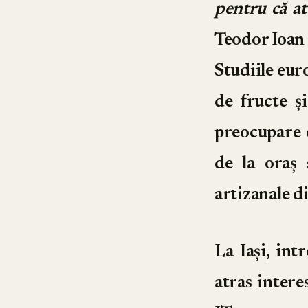
pentru că at
Teodor Ioan 
Studiile eur
de fructe și
preocupare c
de la oraș 
artizanale d
La Iași, int
atras intere