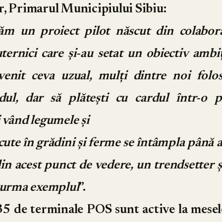
, Primarul Municipiului Sibiu:
m un proiect pilot născut din colabor
ternici care și-au setat un obiectiv ambiț
venit ceva uzual, mulți dintre noi folo
rdul, dar să plătești cu cardul într-o p
 vând legumele și
scute în grădini și ferme se întâmpla până 
din acest punct de vedere, un trendsetter 
r urma exemplul
”.
35 de terminale POS sunt active la mesele