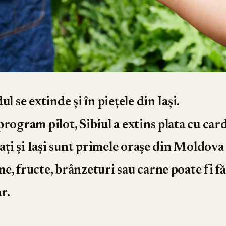
ul se extinde și în piețele din Iași.
rogram pilot, Sibiul a extins plata cu car
lați și Iași sunt primele orașe din Moldova
e, fructe, brânzeturi sau carne poate fi fă
r.