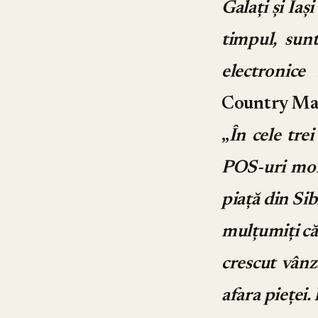
Galați și Iaș
timpul, sun
electronice
Country Ma
„
În cele tre
POS-uri mont
piață din Sib
mulțumiți că
crescut vânz
afara pieței.