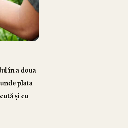
dul în a doua
 unde plata
cută și cu