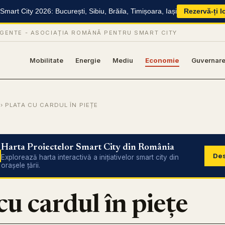
mart City 2026: București, Sibiu, Brăila, Timișoara, Iași
Rezervă-ți l
IGENTE -
ASOCIAȚIA ROMÂNĂ PENTRU SMART CITY
Mobilitate
Energie
Mediu
Economie
Guvernar
› PLATA CU CARDUL ÎN PIEȚE
Harta Proiectelor Smart City din România
Des
Explorează harta interactivă a inițiativelor smart city din
orașele țării.
cu cardul în piețe