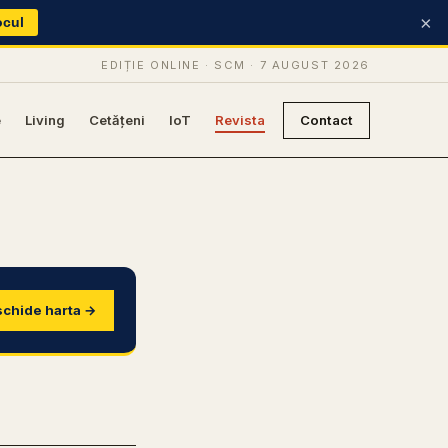
×
ocul
EDIȚIE ONLINE · SCM ·
7 AUGUST 2026
e
Living
Cetățeni
IoT
Revista
Contact
chide harta →