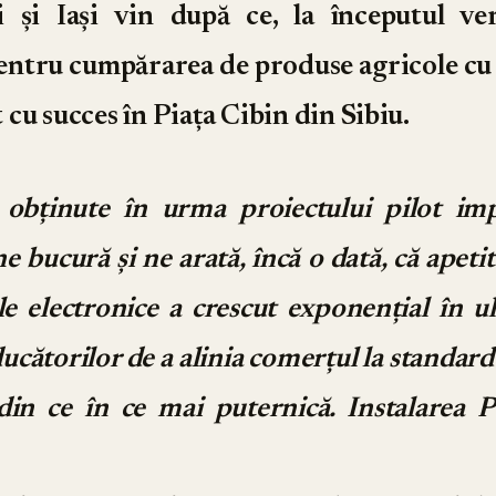
i și Iași vin după ce, la începutul veri
entru cumpărarea de produse agricole cu 
cu succes în Piața Cibin din Sibiu.
e obținute în urma proiectului pilot im
e bucură și ne arată, încă o dată, că apet
le electronice a crescut exponențial în ult
ucătorilor de a alinia comerțul la standar
din ce în ce mai puternică. Instalarea P