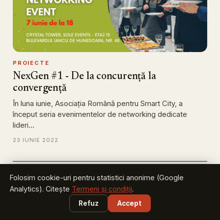
PROIECTE
NexGen #1 - De la concurență la
convergență
În luna iunie, Asociația Română pentru Smart City, a
început seria evenimentelor de networking dedicate
lideri…
23 IUNIE 2022
Folosim cookie-uri pentru statistici anonime (Google
Analytics). Citește
Termeni și condiții
.
Refuz
Accept