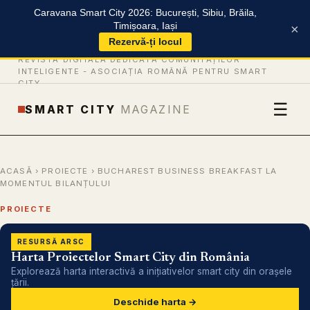
Caravana Smart City 2026: București, Sibiu, Brăila,
Timișoara, Iași
×
Rezervă-ți locul
REVISTĂ DIGITALĂ DEDICATĂ COMUNITĂȚILOR
INTELIGENTE -
ASOCIAȚIA ROMÂNĂ PENTRU SMART
CITY
☰
SMART CITY
MAGAZINE
ACASĂ
›
PROIECTE
› BUCHAREST BUSINESS BREAKFAST LA
MOMENTUL BILANȚULUI
PROIECTE
RESURSĂ ARSC
Harta Proiectelor Smart City din România
Explorează harta interactivă a inițiativelor smart city din orașele
țării.
Deschide harta →