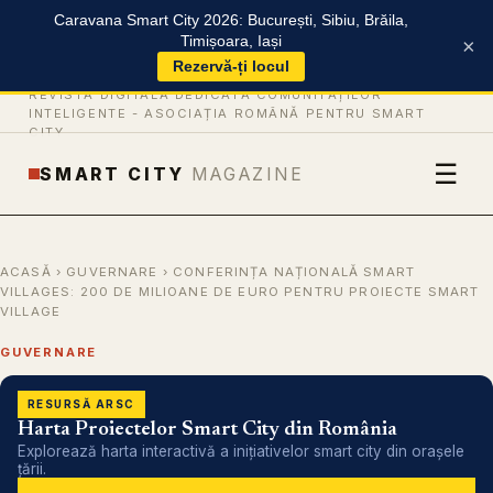
Caravana Smart City 2026: București, Sibiu, Brăila,
Timișoara, Iași
×
Rezervă-ți locul
REVISTĂ DIGITALĂ DEDICATĂ COMUNITĂȚILOR
INTELIGENTE -
ASOCIAȚIA ROMÂNĂ PENTRU SMART
CITY
☰
SMART CITY
MAGAZINE
ACASĂ
›
GUVERNARE
› CONFERINȚA NAȚIONALĂ SMART
VILLAGES: 200 DE MILIOANE DE EURO PENTRU PROIECTE SMART
VILLAGE
GUVERNARE
RESURSĂ ARSC
Harta Proiectelor Smart City din România
Explorează harta interactivă a inițiativelor smart city din orașele
țării.