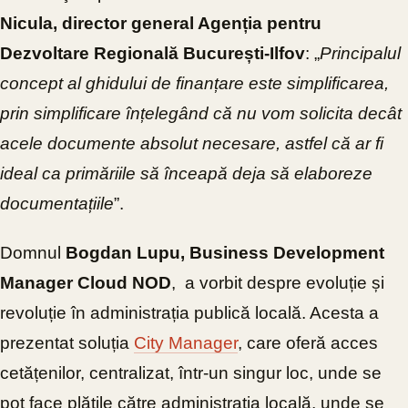
Nicula, director general Agenția pentru
Dezvoltare Regională București-Ilfov
: „
Principalul
concept al ghidului de finanțare este simplificarea,
prin simplificare înțelegând că nu vom solicita decât
acele documente absolut necesare, astfel că ar fi
ideal ca primăriile să înceapă deja să elaboreze
documentațiile
”.
Domnul
Bogdan Lupu, Business Development
Manager Cloud NOD
, a vorbit despre evoluție și
revoluție în administrația publică locală. Acesta a
prezentat soluția
City Manager
, care oferă acces
cetățenilor, centralizat, într-un singur loc, unde se
pot face plățile către administrația locală, unde se