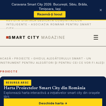
Caravana Smart City 2026: București, Sibiu, Brăila,
Timișoara, Iași
×
Rezervă-ți locul
REVISTĂ DIGITALĂ DEDICATĂ COMUNITĂȚILOR
INTELIGENTE -
ASOCIAȚIA ROMÂNĂ PENTRU SMART
CITY
☰
SMART CITY
MAGAZINE
ACASĂ
›
PROIECTE
› GHIDUL ALEGĂTORULUI SMART - UN
INSTRUMENT PENTRU ALEGĂTORI ȘI PENTRU CEI CE VOR FI ALEȘI
PROIECTE
RESURSĂ ARSC
Harta Proiectelor Smart City din România
Explorează harta interactivă a inițiativelor smart city din orașele
țării.
Deschide harta →