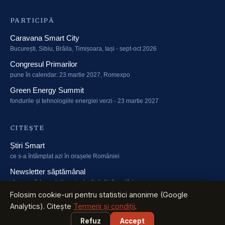
PARTICIPĂ
Caravana Smart City
București, Sibiu, Brăila, Timișoara, Iași - sept-oct 2026
Congresul Primarilor
pune în calendar: 23 martie 2027, Romexpo
Green Energy Summit
fondurile și tehnologiile energiei verzi - 23 martie 2027
CITEȘTE
Știri Smart
ce s-a întâmplat azi în orașele României
Newsletter săptămânal
abonează-te gratuit: proiecte, licitații, finanțări
Folosim cookie-uri pentru statistici anonime (Google
Analytics). Citește
Termeni și condiții
.
Refuz
Accept
arsc.ro
·
info@arsc.ro