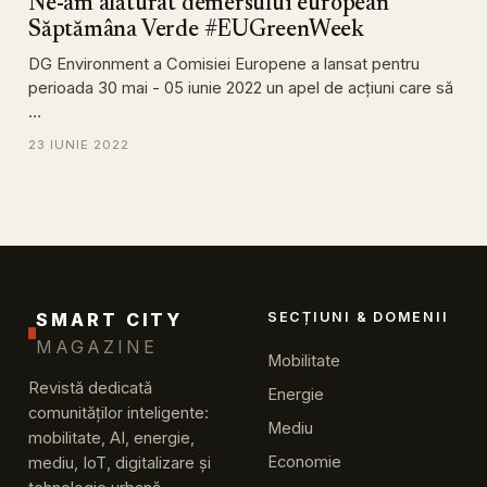
Ne-am alăturat demersului european
Săptămâna Verde #EUGreenWeek
DG Environment a Comisiei Europene a lansat pentru
perioada 30 mai - 05 iunie 2022 un apel de acţiuni care să
…
23 IUNIE 2022
SMART CITY
SECȚIUNI & DOMENII
MAGAZINE
Mobilitate
Revistă dedicată
Energie
comunităților inteligente:
Mediu
mobilitate, AI, energie,
Economie
mediu, IoT, digitalizare și