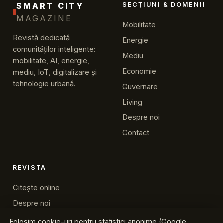
SMART CITY
SECȚIUNI & DOMENII
MAGAZINE
Mobilitate
Revistă dedicată
Energie
comunităților inteligente:
Mediu
mobilitate, AI, energie,
Economie
mediu, IoT, digitalizare și
tehnologie urbană.
Guvernare
Living
Despre noi
Contact
REVISTA
Citește online
Despre noi
Contact
Folosim cookie-uri pentru statistici anonime (Google