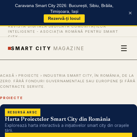
Caravana Smart City 2026: București, Sibiu, Brăila,
Timișoara, Iași
×
Rezervă-ți locul
REVISTĂ DIGITALĂ DEDICATĂ COMUNITĂȚILOR
INTELIGENTE -
ASOCIAȚIA ROMÂNĂ PENTRU SMART
CITY
☰
SMART CITY
MAGAZINE
ACASĂ
›
PROIECTE
› INDUSTRIA SMART CITY, ÎN ROMÂNIA, DE LA
ZERO. FĂRĂ FONDURI GUVERNAMENTALE SAU EUROPENE ȘI FĂRĂ
CONTRACTE SERVITE.
PROIECTE
RESURSĂ ARSC
Harta Proiectelor Smart City din România
Explorează harta interactivă a inițiativelor smart city din orașele
țării.