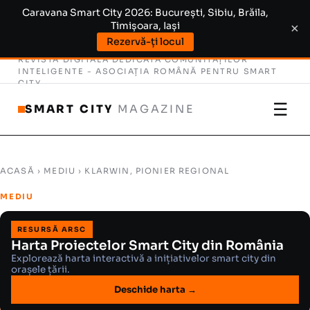
Caravana Smart City 2026: București, Sibiu, Brăila,
Timișoara, Iași
×
Rezervă-ți locul
REVISTĂ DIGITALĂ DEDICATĂ COMUNITĂȚILOR
INTELIGENTE -
ASOCIAȚIA ROMÂNĂ PENTRU SMART
CITY
☰
SMART CITY
MAGAZINE
ACASĂ
›
MEDIU
› KLARWIN, PIONIER REGIONAL
MEDIU
RESURSĂ ARSC
Harta Proiectelor Smart City din România
Explorează harta interactivă a inițiativelor smart city din
orașele țării.
Deschide harta →