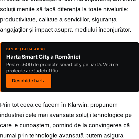
soluții menite să facă diferența la toate nivelurile:
productivitate, calitate a serviciilor, siguranța
angajaților
și impact asupra mediului înconjurător.
DIN REȚEAUA ARSC
Harta Smart City a României
Peste 1.600 de proiecte smart city pe hartă. Vezi ce
proiecte are județul tău.
Deschide harta
Prin tot ceea ce facem în Klarwin, propunem
industriei
cele mai avansate soluții tehnologice pe
care le
cunoaștem, pornind de la convingerea că
numai prin
tehnologie avansată putem asigura