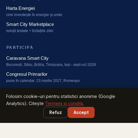
Harta Energiei
cine investește în energie și unde
Smart City Marketplace
soluții testate + licitațiile zilei
PARTICIPĂ
Caravana Smart City
București, Sibiu, Brăila, Timișoara, Iași - sept-oct 2026
Congresul Primarilor
pune în calendar: 23 martie 2027, Romexpo
Green Energy Summit
Folosim cookie-uri pentru statistici anonime (Google
fondurile și tehnologiile energiei verzi - 23 martie 2027
Analytics). Citește
Termeni și condiții
.
Refuz
Accept
CITEȘTE
Știri Smart
ce s-a întâmplat azi în orașele României