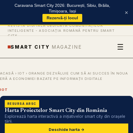
Caravana Smart City 2026: București, Sibiu, Brăila,
Timișoara, Iași
×
Rezervă-ți locul
REVISTĂ DIGITALĂ DEDICATĂ COMUNITĂȚILOR
INTELIGENTE -
ASOCIAȚIA ROMÂNĂ PENTRU SMART
CITY
☰
SMART CITY
MAGAZINE
ACASĂ
›
IOT
› ORANGE DEZVĂLUIE CUM SĂ AI SUCCES ÎN NOUA
ERĂ A ECONOMIEI BAZATE PE INFORMAȚII DIGITALE
IOT
RESURSĂ ARSC
Harta Proiectelor Smart City din România
Explorează harta interactivă a inițiativelor smart city din orașele
țării.
Deschide harta →