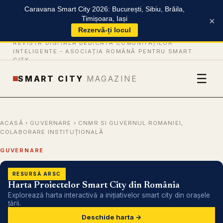
Caravana Smart City 2026: București, Sibiu, Brăila,
Timișoara, Iași
×
Rezervă-ți locul
REVISTĂ DIGITALĂ DEDICATĂ COMUNITĂȚILOR
INTELIGENTE -
ASOCIAȚIA ROMÂNĂ PENTRU SMART
CITY
☰
SMART CITY
MAGAZINE
ACASĂ
›
GUVERNARE
› CNMR SI GUVERNUL ROMANIEI,
COLABORARE INSTITUȚIONALĂ
GUVERNARE
RESURSĂ ARSC
Harta Proiectelor Smart City din România
Explorează harta interactivă a inițiativelor smart city din orașele
țării.
Deschide harta →