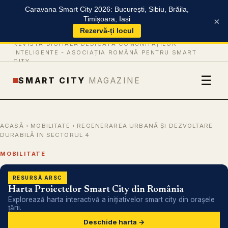
Caravana Smart City 2026: București, Sibiu, Brăila,
Timișoara, Iași
×
Rezervă-ți locul
REVISTĂ DIGITALĂ DEDICATĂ COMUNITĂȚILOR
INTELIGENTE -
ASOCIAȚIA ROMÂNĂ PENTRU SMART
CITY
☰
SMART CITY
MAGAZINE
ACASĂ
›
MOBILITATE
› REGENERAREA URBANĂ ȘI DEZVOLTARE
DURABILĂ ÎN SECTORUL 4
MOBILITATE
RESURSĂ ARSC
Harta Proiectelor Smart City din România
Explorează harta interactivă a inițiativelor smart city din orașele
țării.
Deschide harta →