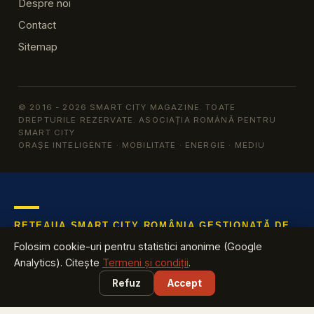
Despre noi
Contact
Sitemap
© 2016 - 2026 SMART CITY MAGAZINE. TOATE
DREPTURILE REZERVATE. ASOCIAȚIA ROMÂNĂ PENTRU
SMART CITY
ORAȘE INTELIGENTE · MOBILITATE · ENERGIE · MEDIU
REȚEAUA SMART CITY ROMÂNIA GESTIONATĂ DE
ARSC
Folosim cookie-uri pentru statistici anonime (Google
Află tot ce te interesează despre industria cu cea mai mare
Analytics). Citește
Termeni și condiții
.
creștere din România
Refuz
Accept
EXPLOREAZĂ