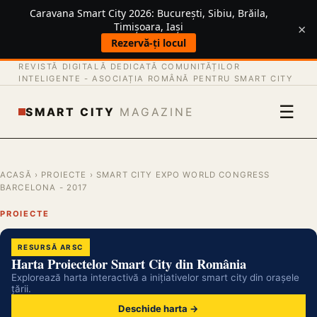
Caravana Smart City 2026: București, Sibiu, Brăila,
×
Timișoara, Iași
Rezervă-ți locul
REVISTĂ DIGITALĂ DEDICATĂ COMUNITĂȚILOR
INTELIGENTE -
ASOCIAȚIA ROMÂNĂ PENTRU SMART CITY
☰
SMART CITY
MAGAZINE
ACASĂ
›
PROIECTE
› SMART CITY EXPO WORLD CONGRESS
BARCELONA - 2017
PROIECTE
RESURSĂ ARSC
Harta Proiectelor Smart City din România
Explorează harta interactivă a inițiativelor smart city din orașele
țării.
Deschide harta →