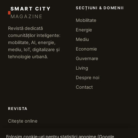
SMART CITY
SECȚIUNI & DOMENII
MAGAZINE
Mobilitate
Revistă dedicată
Energie
comunităților inteligente:
Mediu
mobilitate, AI, energie,
Economie
mediu, IoT, digitalizare și
tehnologie urbană.
Guvernare
Living
Despre noi
Contact
REVISTA
Citește online
Despre noi
Folosim cookie-uri pentru statistici anonime (Google