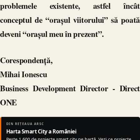
problemele existente, astfel încât
conceptul de “orașul viitorului” să poată
deveni “orașul meu în prezent”.
Corespondență,
Mihai Ionescu
Business Development Director - Direct
ONE
DIN REȚEAUA ARSC
Harta Smart City a României
Peste 1.600 de proiecte smart city pe hartă. Vezi ce proiecte