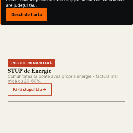
are județul tău.
Deschide harta
ENERGIE COMUNITARĂ
STUP de Energie
Comunitatea ta poate avea propria energie - factură mai
mică cu 20-60%.
Fă-ți stupul tău →