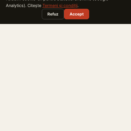
Contact
Analytics). Citește
Termeni și condiții
.
Sitemap
Refuz
Accept
© 2016 - 2026 SMART CITY MAGAZINE. TOATE DREPTURILE
REZERVATE. ASOCIAȚIA ROMÂNĂ PENTRU SMART CITY
ORAȘE INTELIGENTE · MOBILITATE · ENERGIE · MEDIU
REȚEAUA SMART CITY ROMÂNIA GESTIONATĂ DE
ARSC
Află tot ce te interesează despre industria cu cea mai mare
creștere din România
EXPLOREAZĂ
Harta Smart City România
vezi ce proiecte are județul tău