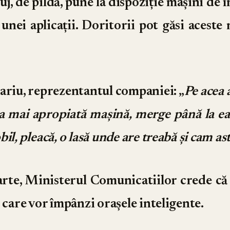
j, de pildă, pune la dispoziție mașini de 
unei aplicații. Doritorii pot găsi aceste 
ariu, reprezentantul companiei
: „
Pe acea 
a mai apropiată mașină, merge până la ea
il, pleacă, o lasă unde are treabă și cam ast
arte, Ministerul Comunicatiilor crede că 
 care vor împânzi orașele inteligente.