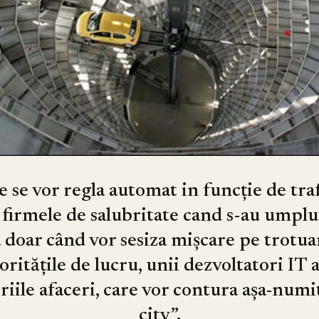
 se vor regla automat in funcție de traf
firmele de salubritate cand s-au umplut,
 doar când vor sesiza mișcare pe trotuar
ritățile de lucru, unii dezvoltatori IT 
riile afaceri, care vor contura așa-numi
city”.