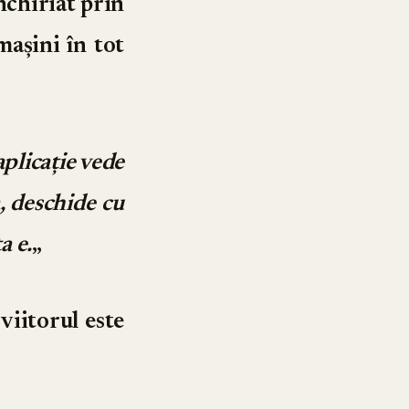
închiriat prin
mașini în tot
aplicație vede
, deschide cu
a e.
„
viitorul este