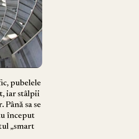
ic, pubelele
 iar stâlpii
. Până sa se
au început
tul „smart