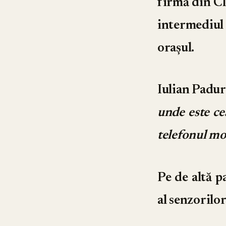
firmă din Clu
intermediul 
orașul.
Iulian Padur
unde este ce
telefonul mob
Pe de altă p
al senzorilor