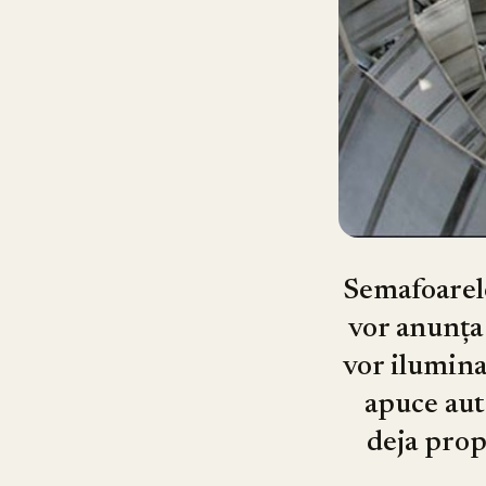
Semafoarele
vor anunța 
vor ilumina
apuce auto
deja prop