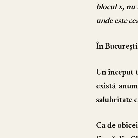
blocul x, nu 
unde este
ce
În București 
Un început t
există anum
salubritate c
Ca de obicei