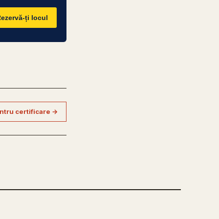
ezervă-ți locul
ntru certificare →