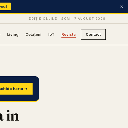
×
ocul
EDIȚIE ONLINE · SCM ·
7 AUGUST 2026
e
Living
Cetățeni
IoT
Revista
Contact
chide harta →
 in