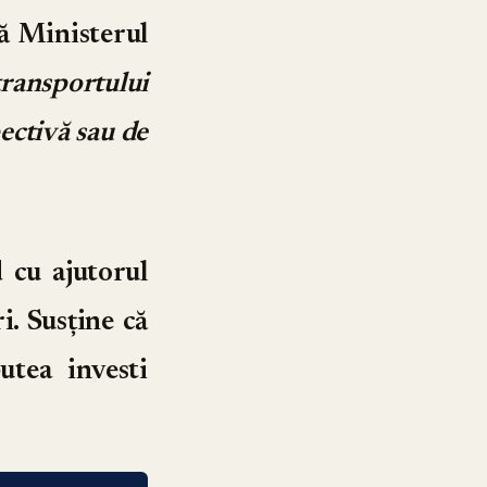
ă Ministerul
transportului
pectivă sau de
 cu ajutorul
i. Susține că
utea investi