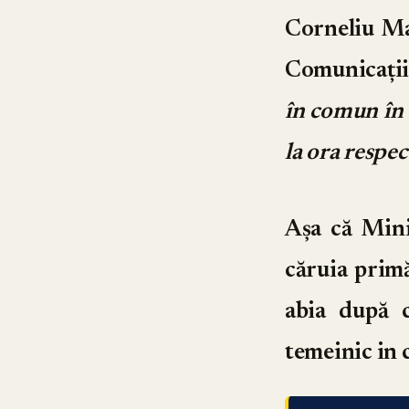
Corneliu Ma
Comunicații
în comun în f
la ora respec
Așa că Mini
căruia primă
abia după c
temeinic in 