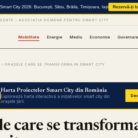
mart City 2026: București, Sibiu, Brăila, Timișoara, Iași
Rezervă-ți l
IGENTE -
ASOCIAȚIA ROMÂNĂ PENTRU SMART CITY
Mobilitate
Energie
Mediu
Economie
Guvernar
E
› ORASELE CARE SE TRANSFORMA IN SMART CITY
Harta Proiectelor Smart City din România
Des
Explorează harta interactivă a inițiativelor smart city din
orașele țării.
e care se transforma