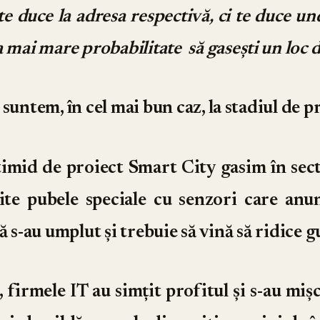
te duce la adresa respectivă, ci te duce u
a mai mare
probabilitate să gasești un loc 
suntem, în cel mai bun caz, la stadiul de pr
imid de proiect Smart City gasim în sec
ite pubele speciale cu senzori care anu
ă s-au umplut și trebuie să vină să ridice g
, firmele IT au simțit profitul și s-au miș