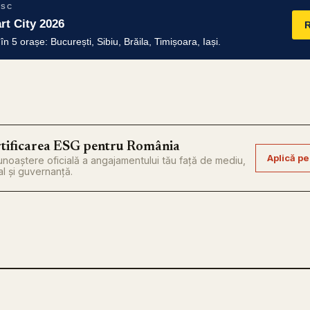
RSC
t City 2026
R
 5 orașe: București, Sibiu, Brăila, Timișoara, Iași.
tificarea ESG pentru România
Aplică pe
noaștere oficială a angajamentului tău față de mediu,
al și guvernanță.