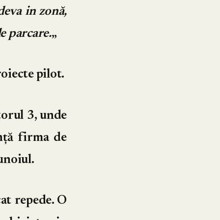
ndeva in zonă,
de parcare.
„
oiecte pilot.
torul 3, unde
nță firma de
unoiul.
cat repede. O