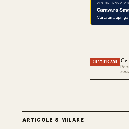
DIN REȚEAUA A
Caravana Smar
Caravana ajunge în
Cer
CERTIFICARE
Recu
soci
ARTICOLE SIMILARE