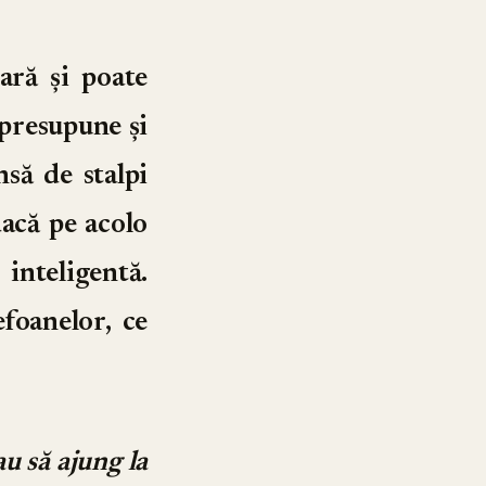
ară și poate
presupune și
nsă de stalpi
dacă pe acolo
inteligentă.
efoanelor, ce
u să ajung la