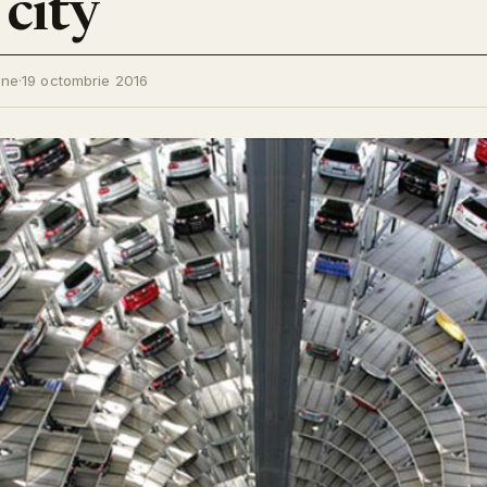
 city
ine
·
19 octombrie 2016