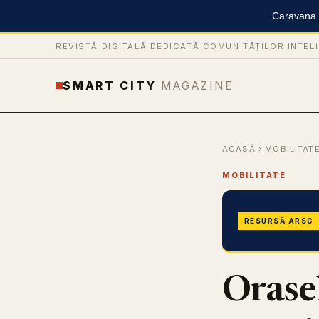
Caravana S
REVISTĂ DIGITALĂ DEDICATĂ COMUNITĂȚILOR INTEL
SMART CITY
MAGAZINE
ACASĂ
›
MOBILITAT
MOBILITATE
RESURSĂ ARSC
Orasel