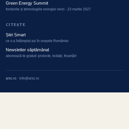
Green Energy Summit
fondurile și tehnologiile energiei verzi - 23 martie 2027
CITEȘTE
Știri Smart
ce s-a întâmplat azi în orașele României
Newsletter săptămânal
abonează-te gratuit: proiecte, licitații, finanțări
arsc.ro
·
info@arsc.ro