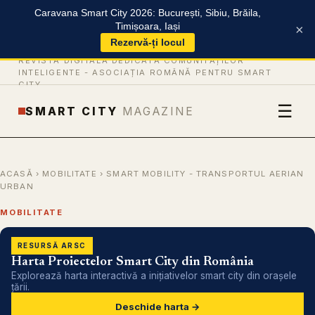
Caravana Smart City 2026: București, Sibiu, Brăila,
Timișoara, Iași
×
Rezervă-ți locul
REVISTĂ DIGITALĂ DEDICATĂ COMUNITĂȚILOR
INTELIGENTE -
ASOCIAȚIA ROMÂNĂ PENTRU SMART
CITY
☰
SMART CITY
MAGAZINE
ACASĂ
›
MOBILITATE
› SMART MOBILITY - TRANSPORTUL AERIAN
URBAN
MOBILITATE
RESURSĂ ARSC
Harta Proiectelor Smart City din România
Explorează harta interactivă a inițiativelor smart city din orașele
țării.
Deschide harta →