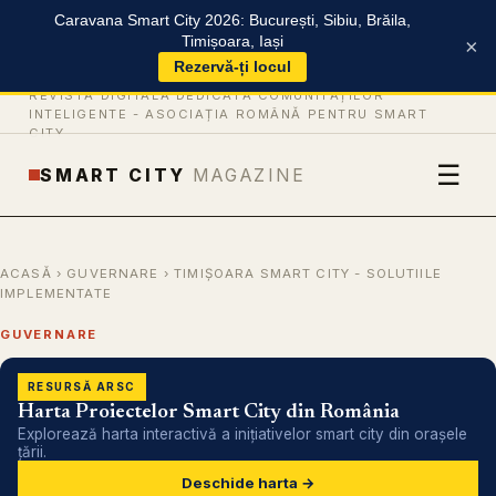
Caravana Smart City 2026: București, Sibiu, Brăila,
Timișoara, Iași
×
Rezervă-ți locul
REVISTĂ DIGITALĂ DEDICATĂ COMUNITĂȚILOR
INTELIGENTE -
ASOCIAȚIA ROMÂNĂ PENTRU SMART
CITY
☰
SMART CITY
MAGAZINE
ACASĂ
›
GUVERNARE
› TIMIȘOARA SMART CITY - SOLUTIILE
IMPLEMENTATE
GUVERNARE
RESURSĂ ARSC
Harta Proiectelor Smart City din România
Explorează harta interactivă a inițiativelor smart city din orașele
țării.
Deschide harta →