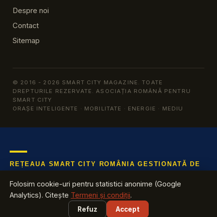
Despre noi
Contact
Sitemap
© 2016 - 2026 SMART CITY MAGAZINE. TOATE
DREPTURILE REZERVATE. ASOCIAȚIA ROMÂNĂ PENTRU
SMART CITY
ORAȘE INTELIGENTE · MOBILITATE · ENERGIE · MEDIU
REȚEAUA SMART CITY ROMÂNIA GESTIONATĂ DE
ARSC
Folosim cookie-uri pentru statistici anonime (Google
Află tot ce te interesează despre industria cu cea mai mare
Analytics). Citește
Termeni și condiții
.
creștere din România
Refuz
Accept