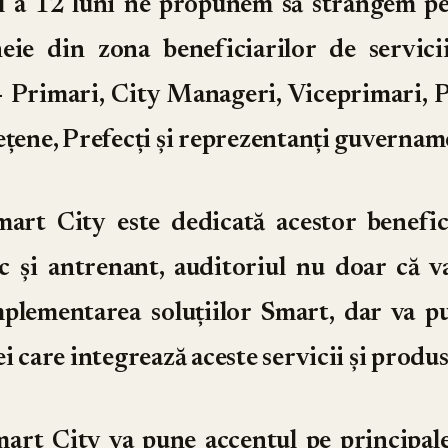
l a 12 luni ne propunem să strângem p
eie din zona beneficiarilor de servici
- Primari, City Manageri, Viceprimari, P
ețene, Prefecți și reprezentanți guvernam
mart City
este dedicată acestor benefici
 și antrenant, auditoriul nu doar că va
plementarea soluțiilor Smart, dar va pu
i care integrează aceste servicii și produs
mart City
va pune accentul pe principale