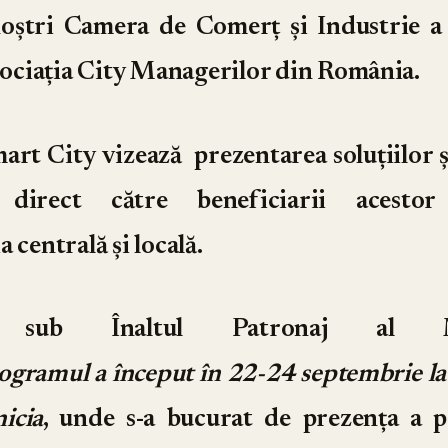
noștri Camera de Comerț și Industrie a
ciația City Managerilor din România.
art City
vizează prezentarea soluțiilor 
e direct către beneficiarii acestor
 centrală și locală.
t sub Înaltul Patronaj al Min
ogramul a început în 22-24 septembrie la 
icia
, unde s-a bucurat de prezența a 