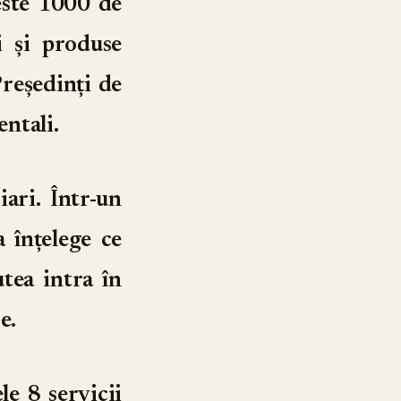
este 1000 de
i și produse
reședinți de
entali.
ari. Într-un
 înțelege ce
tea intra în
e.
le 8 servicii