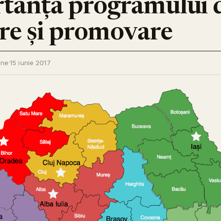
tanța programului 
re și promovare
ine
·
15 iunie 2017