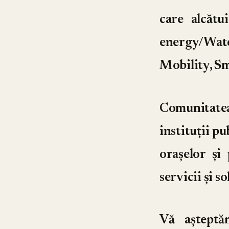
care alcătu
energy/Wat
Mobility, S
Comunitatea 
instituții p
orașelor și
servicii și s
Vă așteptă