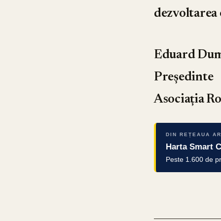
dezvoltarea 
Eduard Dum
Președinte
Asociația R
DIN REȚEAUA A
Harta Smart C
Peste 1.600 de pro