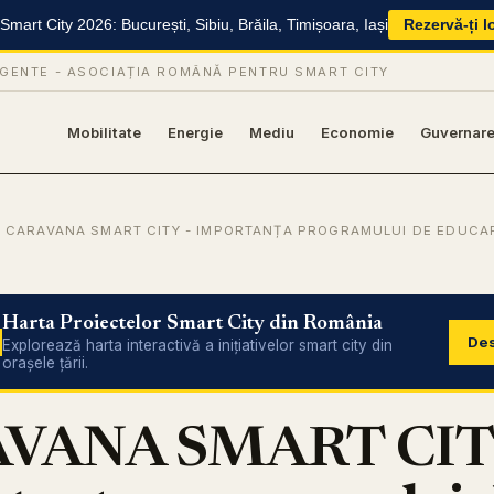
mart City 2026: București, Sibiu, Brăila, Timișoara, Iași
Rezervă-ți l
IGENTE -
ASOCIAȚIA ROMÂNĂ PENTRU SMART CITY
Mobilitate
Energie
Mediu
Economie
Guvernar
 CARAVANA SMART CITY - IMPORTANȚA PROGRAMULUI DE EDUCA
Harta Proiectelor Smart City din România
Des
Explorează harta interactivă a inițiativelor smart city din
orașele țării.
VANA SMART CIT