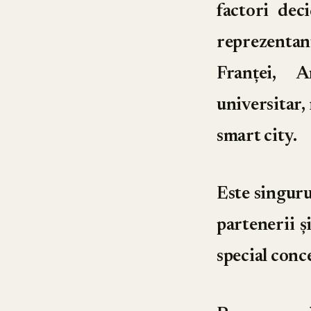
factori deci
reprezentan
Franței, A
universitar,
smart city.
Este singuru
partenerii ș
special conc