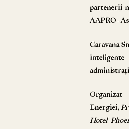
partenerii 
AAPRO - Aso
Caravana Sm
inteligent
administrația
Organiza
Energiei
,
Pr
Hotel Phoen