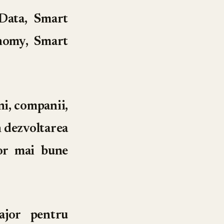
 Data, Smart
nomy, Smart
ni, companii,
n dezvoltarea
lor mai bune
ajor pentru