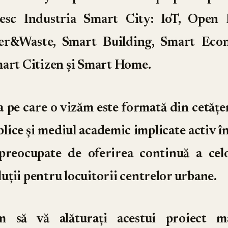
iesc Industria Smart City: IoT, Open
er&Waste, Smart Building, Smart Eco
mart Citizen și Smart Home.
pe care o vizăm este formată din cetățe
ublice și mediul academic implicate activ î
 preocupate de oferirea continuă a ce
oluții pentru locuitorii centrelor urbane.
m să vă alăturați acestui proiect m