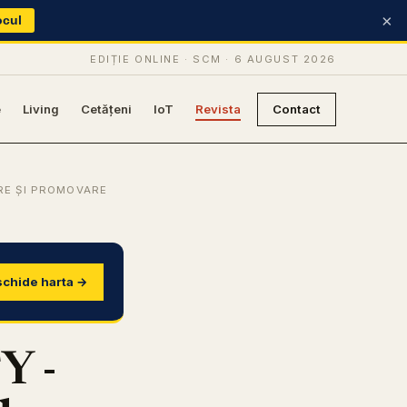
×
ocul
EDIȚIE ONLINE · SCM ·
6 AUGUST 2026
e
Living
Cetățeni
IoT
Revista
Contact
RE ȘI PROMOVARE
chide harta →
Y -