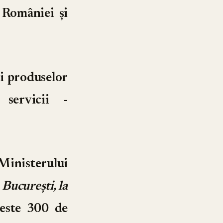
 României și
și produselor
 servicii -
isterului
București, la
peste 300 de