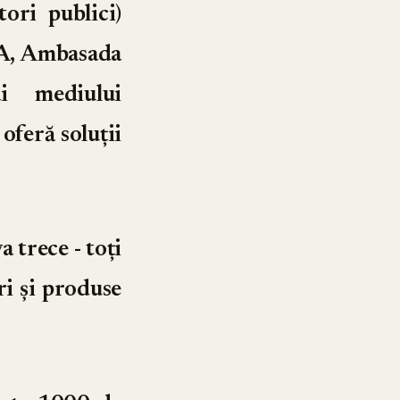
tori publici)
UA, Ambasada
ai mediului
oferă soluții
 trece - toți
ri și produse