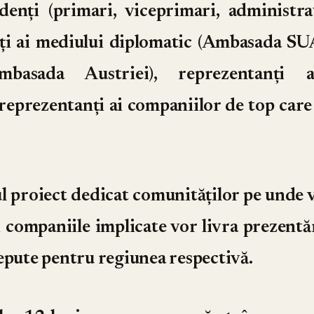
denți (primari, viceprimari, administra
ți ai mediului diplomatic (Ambasada S
mbasada Austriei), reprezentanți 
 reprezentanți ai companiilor de top care 
l proiect dedicat comunităților pe unde va
i companiile implicate vor livra prezentă
epute pentru regiunea respectivă.