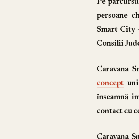
Pe parcursu
persoane ch
Smart City 
Consilii Jud
Caravana S
concept
unic
înseamnă im
contact cu ce
Caravana S