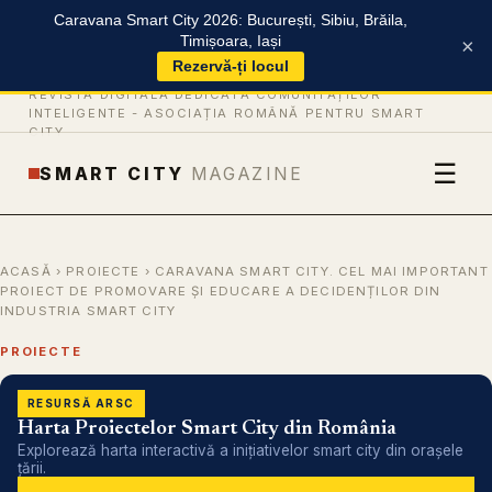
Caravana Smart City 2026: București, Sibiu, Brăila,
Timișoara, Iași
×
Rezervă-ți locul
REVISTĂ DIGITALĂ DEDICATĂ COMUNITĂȚILOR
INTELIGENTE -
ASOCIAȚIA ROMÂNĂ PENTRU SMART
CITY
☰
SMART CITY
MAGAZINE
ACASĂ
›
PROIECTE
› CARAVANA SMART CITY. CEL MAI IMPORTANT
PROIECT DE PROMOVARE ȘI EDUCARE A DECIDENȚILOR DIN
INDUSTRIA SMART CITY
PROIECTE
RESURSĂ ARSC
Harta Proiectelor Smart City din România
Explorează harta interactivă a inițiativelor smart city din orașele
țării.