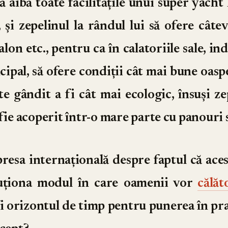
ă aibă toate facilitățile unui super yacht 
, și zepelinul la rândul lui să ofere cât
alon etc., pentru ca în calatoriile sale, 
cipal, să ofere condiții cât mai bune oaspe
e gândit a fi cât mai ecologic, însuși ze
 fie acoperit într-o mare parte cu panouri 
 presa internațională despre faptul că ace
uționa modul în care oamenii vor
călăt
i orizontul de timp pentru punerea în pra