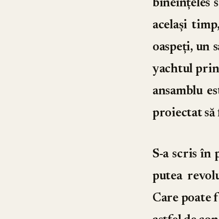
bineînțeles s
același timp
oaspeți, un s
yachtul prin
ansamblu est
proiectat să
S-a scris în
putea revol
Care poate f