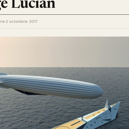
e Lucian
ine
·
2 octombrie 2017