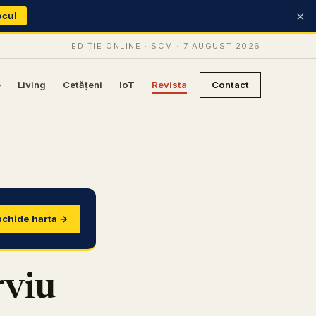
×
ocul
EDIȚIE ONLINE · SCM ·
7 AUGUST 2026
e
Living
Cetățeni
IoT
Revista
Contact
chide harta →
viu