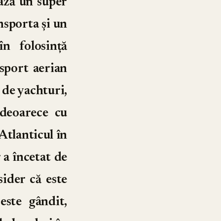
bază un super
nsporta și un
în folosință
nsport aerian
e de yachturi,
 deoarece cu
Atlanticul în
 a încetat de
ider că este
este gândit,