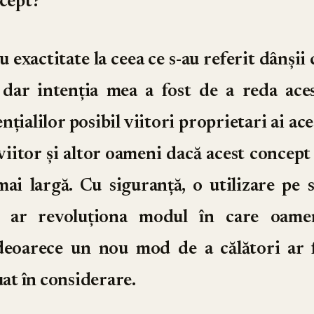
ncept?
u exactitate la ceea ce s-au referit dânșii
, dar intenția mea a fost de a reda ac
nțialilor posibil viitori proprietari ai ace
viitor și altor oameni dacă acest concept 
ai largă. Cu siguranță, o utilizare pe 
or ar revoluționa modul în care oamen
, deoarece un nou mod de a călători ar f
uat în considerare.