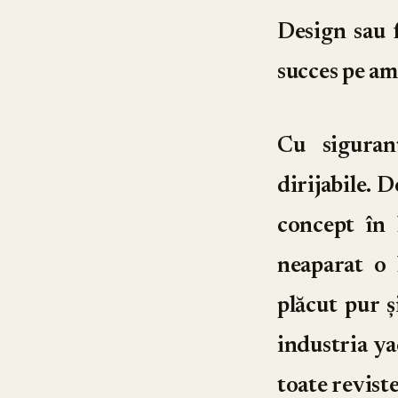
Design sau 
succes pe a
Cu siguran
dirijabile. D
concept în 
neaparat o 
plăcut pur ș
industria ya
toate revist