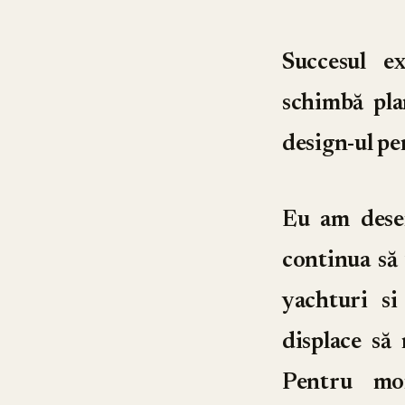
Succesul e
schimbă pla
design-ul pe
Eu am desen
continua să 
yachturi si
displace să
Pentru mo