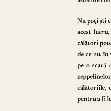
astfel de co
Nu poți ști c
acest lucru
călători pote
de ce nu, în 
pe o scară m
zeppelinel
călătoriile
pentru a fi l