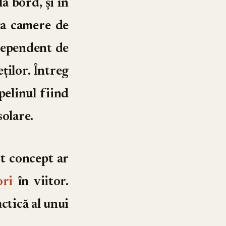
la bord, și în
eva camere de
independent de
ților. Întreg
pelinul fiind
solare.
st concept ar
ori
în viitor.
ctică al unui