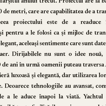
 sfârșitul anului trecut. Proiectul are la 
 de metri, care are capabilitatea de a tra
Ideea proiectului este de a readuce 
, și pentru a le folosi ca și mijloc de tra
elegant, aceleași sentimente care sunt dat
aer. Dirijabilele nu sunt o idee nouă,
de ani în urmă oamenii puteau traversa 
eră luxoasă și elegantă, dar utilizarea lor
. Deoarece tehnologiile au avansat, cons
 a le aduce înapoi la viată. Yachtul 