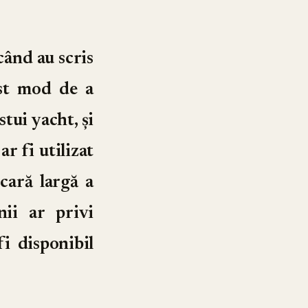
 când au scris
est mod de a
stui yacht, și
ar fi utilizat
scară largă a
ii ar privi
i disponibil