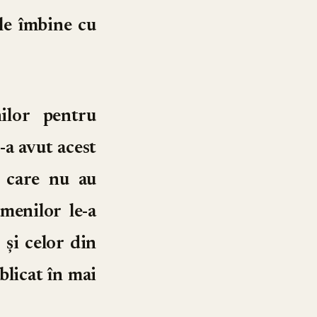
le îmbine cu
ilor pentru
l-a avut acest
i care nu au
menilor le-a
 și celor din
blicat în mai