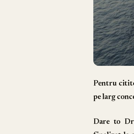
Pentru citi
pe larg conc
Dare to Dr