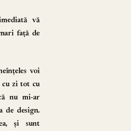
imediată vă
mari față de
eînțeles voi
 cu zi tot cu
 că nu mi-ar
a de design.
a, și sunt