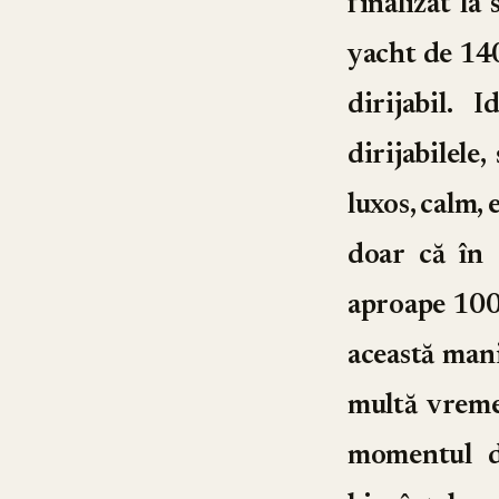
finalizat la
yacht de 140
dirijabil. 
dirijabilele
luxos, calm, 
doar că în 
aproape 100 
această mani
multă vreme
momentul de