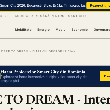
mart City 2026: București, Sibiu, Brăila, Timișoara, Iași
Rezervă-ți l
IGENTE -
ASOCIAȚIA ROMÂNĂ PENTRU SMART CITY
Mobilitate
Energie
Mediu
Economie
Guvernar
 DARE TO DREAM - INTERVIU GEORGE LUCIAN
Harta Proiectelor Smart City din România
Des
Explorează harta interactivă a inițiativelor smart city din
orașele țării.
 TO DREAM - Inter