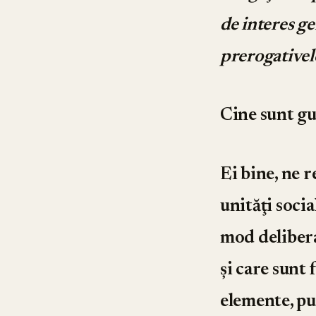
de interes g
prerogativele
Cine sunt gu
Ei bine, ne r
unităţi soci
mod delibera
şi care sunt
elemente, pu