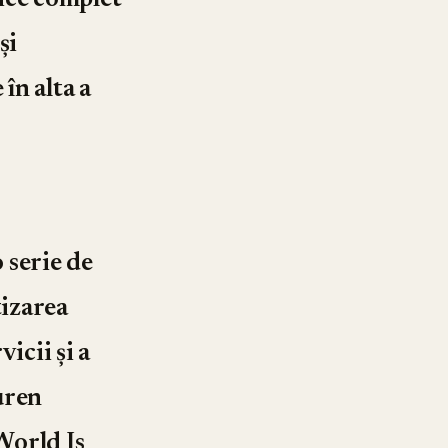
lice complet
și
 în alta a
o serie de
tizarea
icii și a
uren
World Is