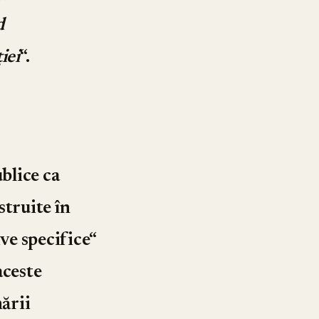
d
iei
“.
ublice ca
struite în
ve specifice“
aceste
ării