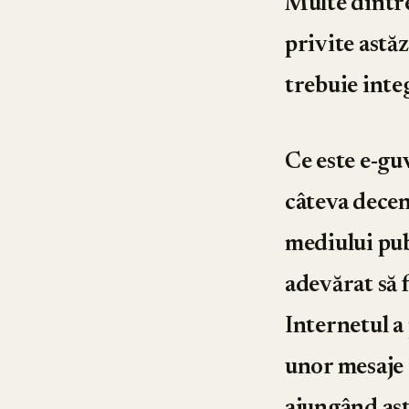
Multe dintre
privite astăz
trebuie integ
Ce este e-gu
câteva decen
mediului publ
adevărat să f
Internetul a
unor mesaje 