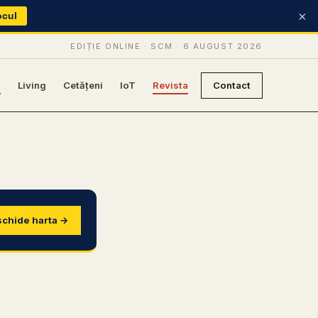
×
ocul
EDIȚIE ONLINE · SCM ·
6 AUGUST 2026
e
Living
Cetățeni
IoT
Revista
Contact
chide harta →