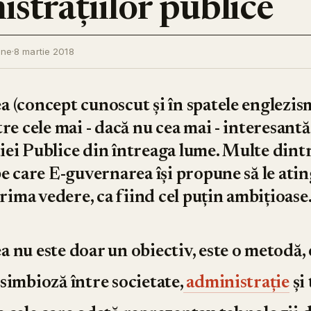
strațiilor publice
ine
·
8 martie 2018
ea
(concept cunoscut și în spatele englezis
tre cele mai - dacă nu cea mai - interesant
ei Publice din întreaga lume. Multe dint
pe care E-guvernarea își propune să le atin
prima vedere, ca fiind cel puțin ambițioase
 nu este doar un obiectiv, este o metodă, 
simbioză între societate,
administrație
și