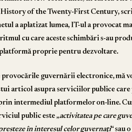
f History of the Twenty-First Century, scri
tul a aplatizat lumea, IT-ul a provocat mai
 ritmul cu care aceste schimbări s-au prod
platformă proprie pentru dezvoltare.
 provocările guvernării electronice, mă vo
tui articol asupra serviciilor publice care 
prin intermediul platformelor on-line. Cu
viciul public este „
activitatea pe care guv
 presteze în interesul celor guvernaţi
“ sau o