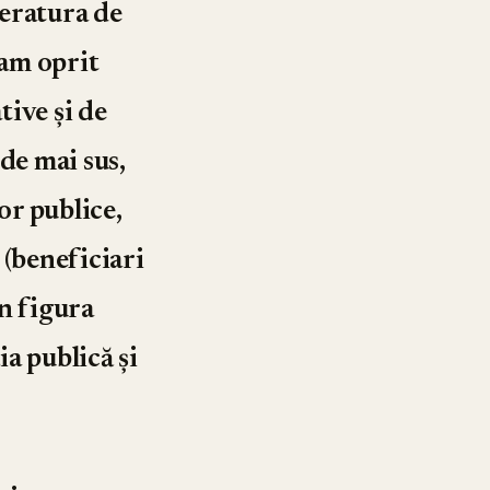
teratura de
-am oprit
tive şi de
 de mai sus,
or publice,
 (beneficiari
În figura
a publică şi