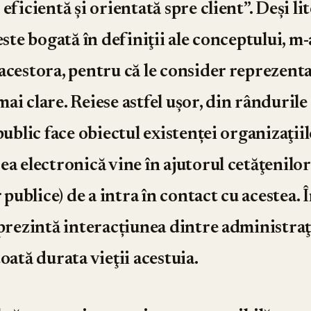
eficientă şi orientată spre client”. Deşi li
este bogată în definiţii ale conceptului, m
acestora, pentru că le consider reprezenta
e mai clare. Reiese astfel ușor, din rândurile
public face obiectul existenței organizaţiil
ea electronică vine în ajutorul cetăţenilor
r publice) de a intra în contact cu acestea. 
 prezintă interacțiunea dintre administraţi
oată durata vieţii acestuia.