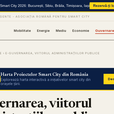
mart City 2026: București, Sibiu, Brăila, Timișoara, Iași
Rezervă-ți l
IGENTE -
ASOCIAȚIA ROMÂNĂ PENTRU SMART CITY
Mobilitate
Energie
Mediu
Economie
Guvernar
E
› E-GUVERNAREA, VIITORUL ADMINISTRAȚIILOR PUBLICE
Harta Proiectelor Smart City din România
Des
Explorează harta interactivă a inițiativelor smart city din
orașele țării.
rnarea, viitorul