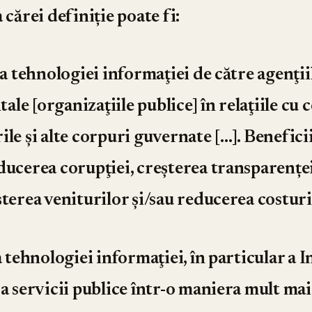
 cărei definiție poate fi:
ea tehnologiei informaţiei de către agenţii
e [organizaţiile publice] în relaţiile cu c
le şi alte corpuri guvernate […]. Beneficii
ducerea corupţiei, creşterea transparențe
terea veniturilor şi/sau reducerea costuri
a tehnologiei informaţiei, în particular a I
ra servicii publice într-o maniera mult mai