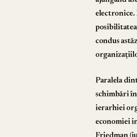
ajungând astă
electronice. 
posibilitatea
condus astăz
organizațiil
Paralela dint
schimbări în
ierarhiei org
economiei i
Friedman (ju