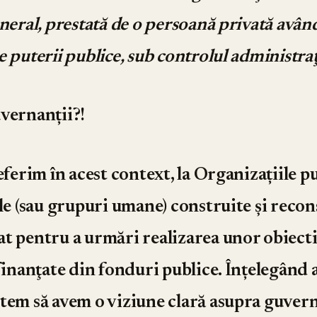
eneral, prestată de o persoană privată avân
 puterii publice, sub controlul administraţ
vernanții?!
eferim în acest context, la Organizațiile p
ale (sau grupuri umane) construite şi recon
t pentru a urmări realizarea unor obiecti
 finanţate din fonduri publice. Înțelegând 
tem să avem o viziune clară asupra guvern