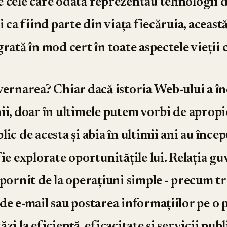
 cele care odată reprezentau tehnologii d
i ca fiind parte din viața fiecăruia, aceast
rată în mod cert în toate aspectele vieții 
vernarea? Chiar dacă istoria Web-ului a 
ii, doar în ultimele putem vorbi de aprop
ic de acesta și abia în ultimii ani au încep
ie explorate oportunitățile lui. Relația g
 pornit de la operațiuni simple - precum t
de e-mail sau postarea informațiilor pe o