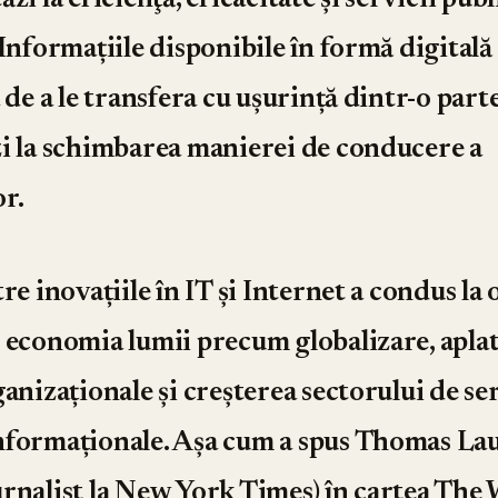
zi la eficienţă, eficacitate și servicii pub
Informațiile disponibile în formă digitală 
 de a le transfera cu ușurință dintr-o parte
i la schimbarea manierei de conducere a
or.
re inovațiile în IT și Internet a condus la 
 economia lumii precum globalizare, apla
anizaționale și creșterea sectorului de serv
nformaționale. Așa cum a spus Thomas La
rnalist la New York Times) în cartea The 