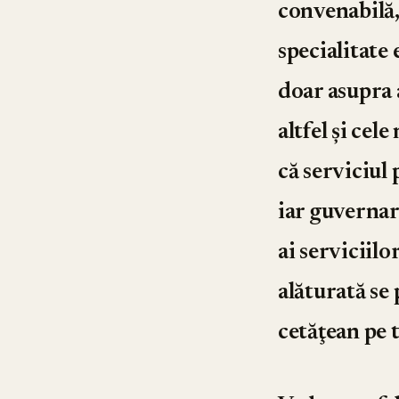
convenabilă, 
specialitate 
doar asupra 
altfel şi cel
că serviciul 
iar guvernar
ai serviciilo
alăturată se
cetăţean pe t