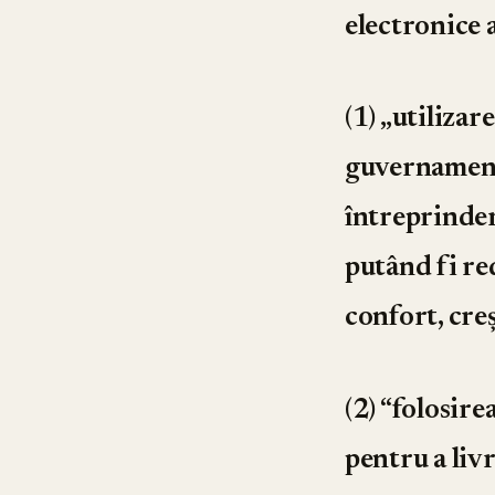
electronice a
(1) „utilizar
guvernamental
întreprinderi
putând fi re
confort, creş
(2) “folosire
pentru a liv