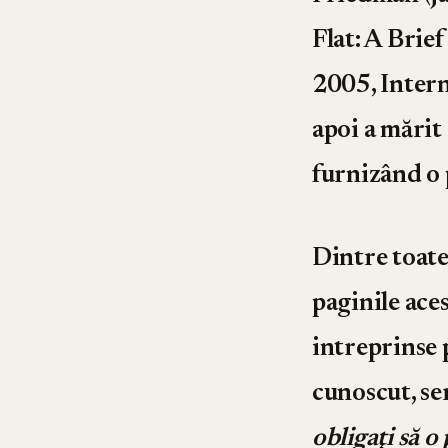
Flat: A Brie
2005, Interne
apoi a mărit
furnizând o 
Dintre toate
paginile aces
intreprinse 
cunoscut, ser
obligaţi să o