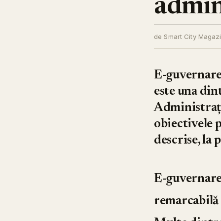
admini
de Smart City Magaz
E-guvernar
este una din
Administrați
obiectivele 
descrise, la 
E-guvernarea
remarcabilă 