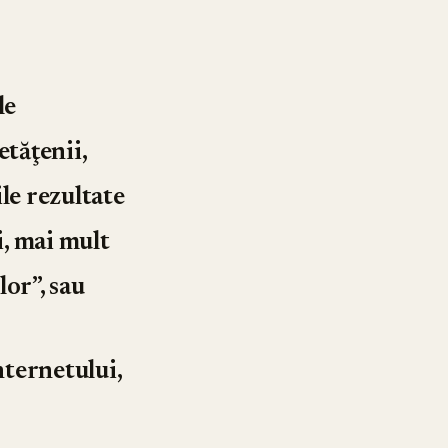
le
etăţenii,
le rezultate
i, mai mult
lor”, sau
nternetului,