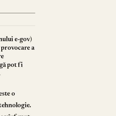
mului e-gov)
ă provocare a
re
gă pot fi
.
este o
 tehnologie.