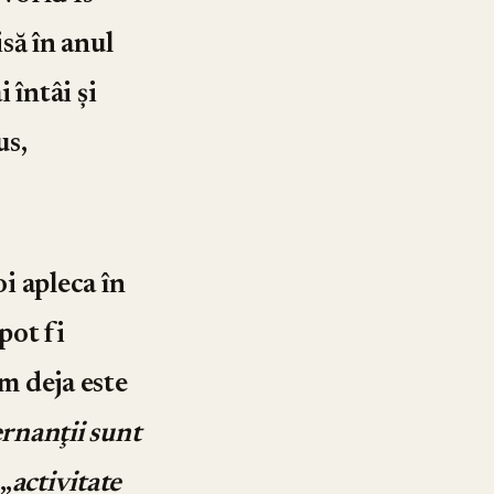
să în anul
 întâi și
us,
i apleca în
pot fi
m deja este
ernanţii sunt
 „
activitate