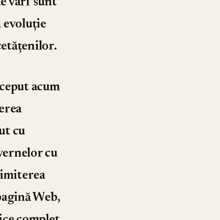
e vârf sunt
ă evoluție
cetățenilor.
început acum
ierea
ut cu
uvernelor cu
rimiterea
 pagină Web,