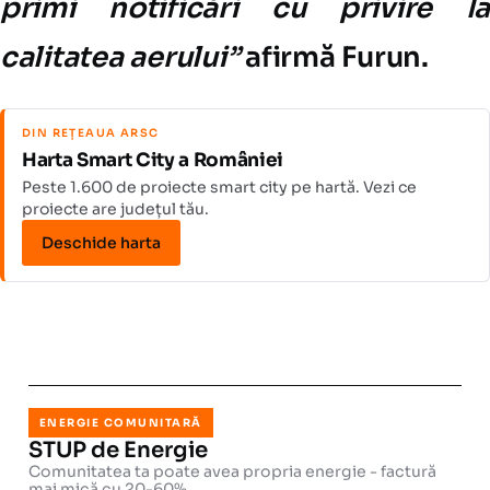
primi notificări cu privire la
calitatea aerului”
afirmă Furun.
DIN REȚEAUA ARSC
Harta Smart City a României
Peste 1.600 de proiecte smart city pe hartă. Vezi ce
proiecte are județul tău.
Deschide harta
ENERGIE COMUNITARĂ
STUP de Energie
Comunitatea ta poate avea propria energie - factură
mai mică cu 20-60%.