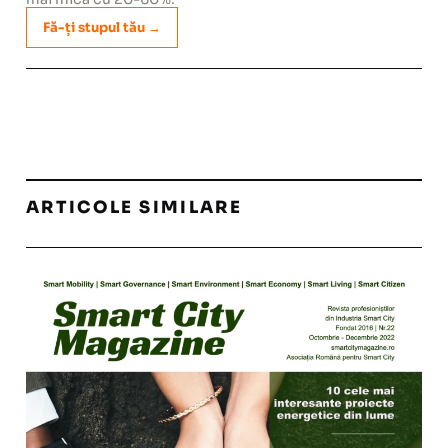
Fă-ți stupul tău →
ARTICOLE SIMILARE