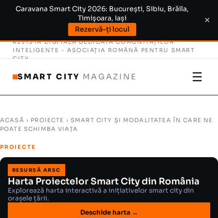
Caravana Smart City 2026: București, Sibiu, Brăila,
Timișoara, Iași
×
Rezervă-ți locul
REVISTĂ DIGITALĂ DEDICATĂ COMUNITĂȚILOR
INTELIGENTE -
ASOCIAȚIA ROMÂNĂ PENTRU SMART
CITY
☰
SMART CITY
MAGAZINE
ACASĂ
›
PROIECTE
› SMART CITY ȘI MODALITATEA ÎN CARE NE
POATE SCHIMBA VIAȚA
PROIECTE
RESURSĂ ARSC
Harta Proiectelor Smart City din România
Explorează harta interactivă a inițiativelor smart city din
orașele țării.
Deschide harta →