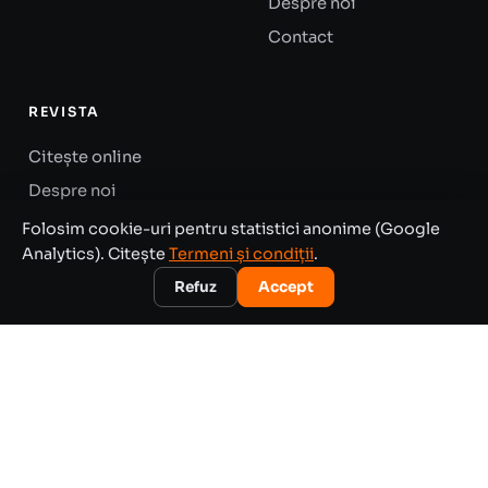
Despre noi
Contact
REVISTA
Citește online
Despre noi
Contact
Folosim cookie-uri pentru statistici anonime (Google
Analytics). Citește
Termeni și condiții
.
Sitemap
Refuz
Accept
© 2016 - 2026 SMART CITY MAGAZINE. TOATE
DREPTURILE REZERVATE. ASOCIAȚIA ROMÂNĂ PENTRU
SMART CITY
ORAȘE INTELIGENTE · MOBILITATE · ENERGIE · MEDIU