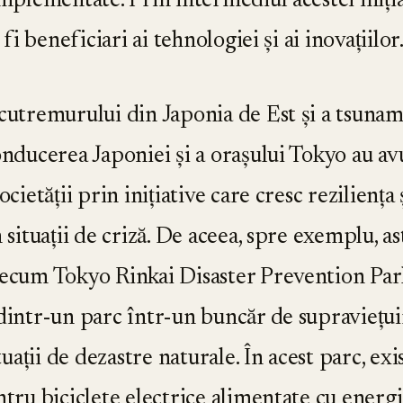
mplementate. Prin intermediul acestei inițiati
fi beneficiari ai tehnologiei și ai inovațiilor
utremurului din Japonia de Est și a tsunam
nducerea Japoniei și a orașului Tokyo au av
ietății prin inițiative care cresc reziliența 
n situații de criză. De aceea, spre exemplu, as
ecum Tokyo Rinkai Disaster Prevention Par
intr-un parc într-un buncăr de supraviețu
situații de dezastre naturale. În acest parc, exist
ntru biciclete electrice alimentate cu energie