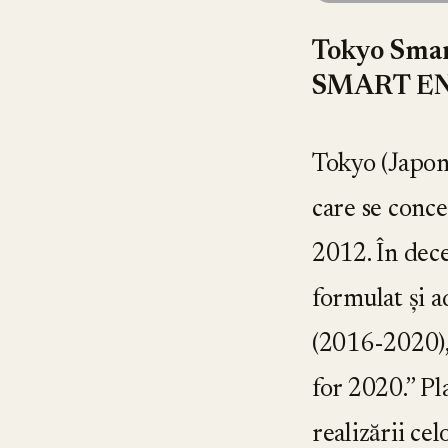
Tokyo Smar
SMART EN
Tokyo (Japoni
care se concen
2012. În de
formulat și 
(2016-2020)
for 2020.” Plan
realizării cel