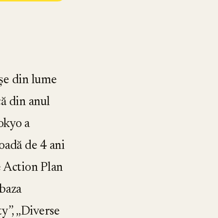
șe din lume
ă din anul
okyo a
adă de 4 ani
 Action Plan
a baza
ity”, „Diverse