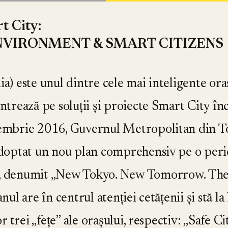
t City
:
VIRONMENT & SMART CITIZENS
a) este unul dintre cele mai inteligente ora
trează pe soluții și proiecte Smart City înc
cembrie 2016, Guvernul Metropolitan din T
adoptat un nou plan comprehensiv pe o perio
, denumit „New Tokyo. New Tomorrow. The
ul are în centrul atenției cetățenii și stă l
or trei „fețe” ale orașului, respectiv: „Safe C