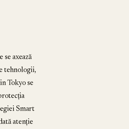
e se axează
e tehnologii,
din Tokyo se
rotecția
tegiei Smart
tă atenție