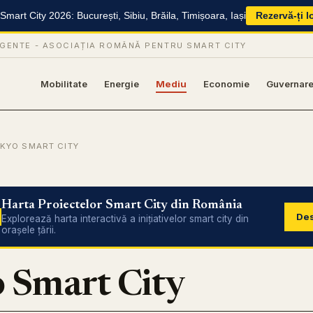
mart City 2026: București, Sibiu, Brăila, Timișoara, Iași
Rezervă-ți l
IGENTE -
ASOCIAȚIA ROMÂNĂ PENTRU SMART CITY
Mobilitate
Energie
Mediu
Economie
Guvernar
OKYO SMART CITY
Harta Proiectelor Smart City din România
Des
Explorează harta interactivă a inițiativelor smart city din
orașele țării.
 Smart City