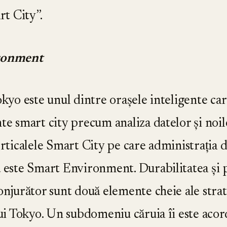
rt City”.
ronment
okyo este unul dintre orașele inteligente car
e smart city precum analiza datelor și noil
rticalele Smart City pe care administrația 
 este Smart Environment. Durabilitatea și p
onjurător sunt două elemente cheie ale stra
ui Tokyo. Un subdomeniu căruia îi este acorda