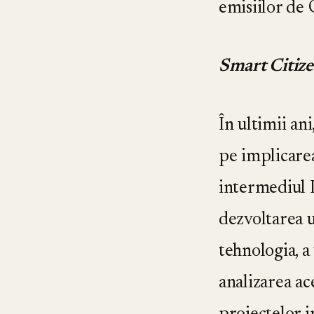
emisiilor de 
Smart Citiz
În ultimii an
pe implicarea 
intermediul In
dezvoltarea un
tehnologia, a 
analizarea ace