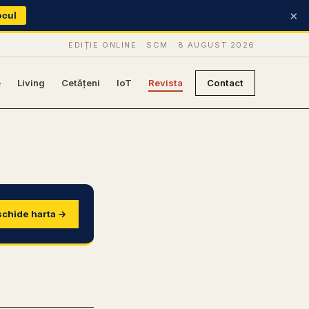
×
ocul
EDIȚIE ONLINE · SCM ·
8 AUGUST 2026
e
Living
Cetățeni
IoT
Revista
Contact
chide harta →