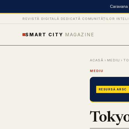
Caravana S
REVISTĂ DIGITALĂ DEDICATĂ COMUNITĂȚILOR INTEL
SMART CITY
MAGAZINE
ACASĂ
›
MEDIU
› T
MEDIU
RESURSĂ ARSC
Tokyo