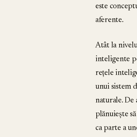
este conceptu
aferente.
Atât la nivelu
inteligente pe
rețele intel
unui sistem d
naturale. De
plănuiește 
ca parte a un