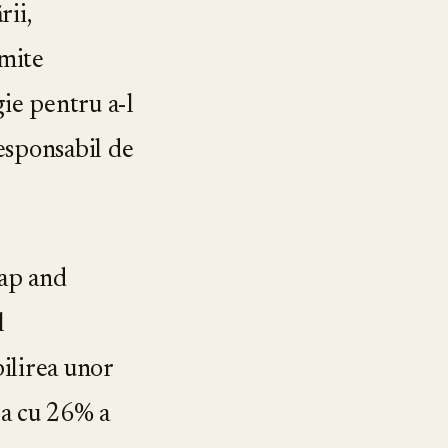
rii,
rmite
gie pentru a-l
responsabil de
Cap and
l
ilirea unor
ea cu 26% a