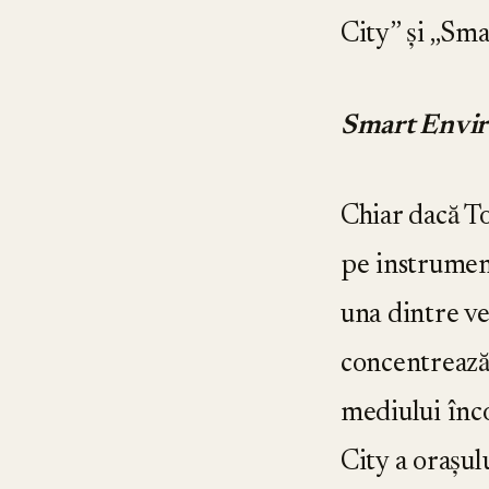
City” și „Sma
Smart Envi
Chiar dacă T
pe instrument
una dintre ve
concentrează
mediului înc
City a orașul