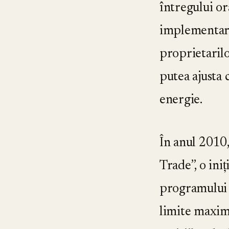
întregului ora
implementare
proprietarilo
putea ajusta 
energie.
În anul 201
Trade”, o ini
programului a
limite maxim