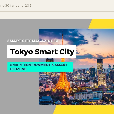
ine
·
30 ianuarie 2021