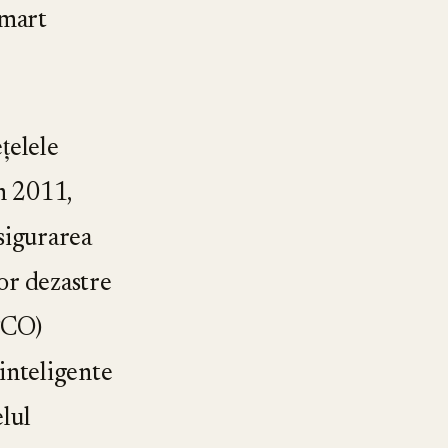
Smart
țelele
in 2011,
asigurarea
nor dezastre
PCO)
inteligente
elul