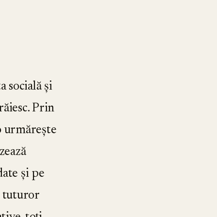
socială și
răiesc. Prin
o urmărește
zează
date și pe
l tuturor