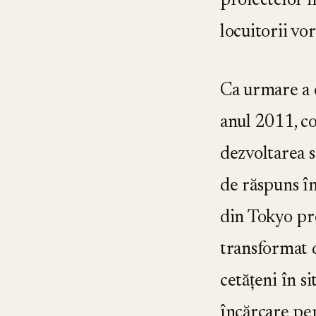
proiectelor i
locuitorii vor 
Ca urmare a c
anul 2011, co
dezvoltarea soc
de răspuns î
din Tokyo pr
transformat d
cetățeni în 
încărcare pe