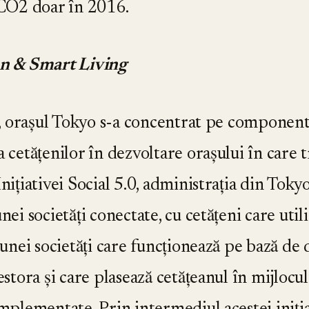
CO2 doar în 2016.
en & Smart Living
i, orașul Tokyo s-a concentrat pe componenta 
cetățenilor în dezvoltare orașului în care t
ițiativei Social 5.0, administrația din Toky
ei societăți conectate, cu cetățeni care utili
unei societăți care funcționează pe bază de 
stora și care plasează cetățeanul în mijlocu