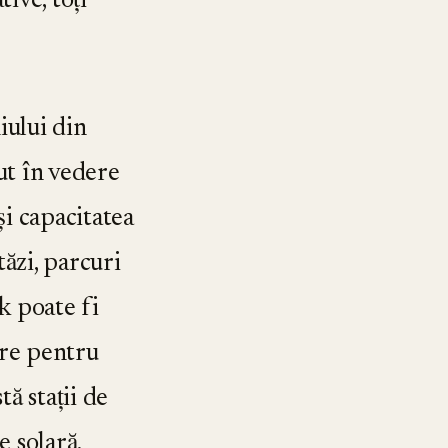
ve, toți
.
iului din
ut în vedere
și capacitatea
tăzi, parcuri
k poate fi
ire pentru
ă stații de
 solară,