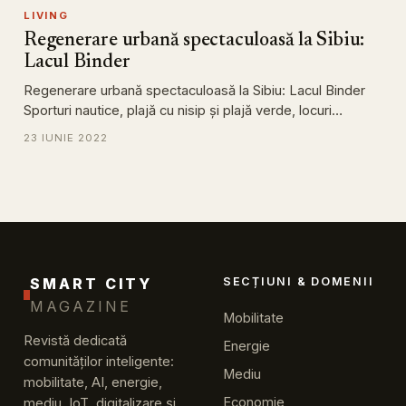
LIVING
Regenerare urbană spectaculoasă la Sibiu:
Lacul Binder
Regenerare urbană spectaculoasă la Sibiu: Lacul Binder
Sporturi nautice, plajă cu nisip și plajă verde, locuri…
23 IUNIE 2022
SMART CITY
SECȚIUNI & DOMENII
MAGAZINE
Mobilitate
Revistă dedicată
Energie
comunităților inteligente:
Mediu
mobilitate, AI, energie,
Economie
mediu, IoT, digitalizare și