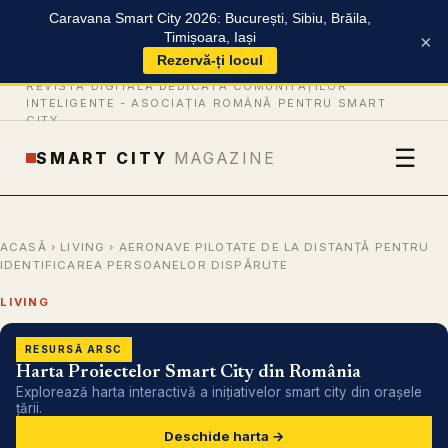
Caravana Smart City 2026: București, Sibiu, Brăila,
Timișoara, Iași
×
Rezervă-ți locul
REVISTĂ DIGITALĂ DEDICATĂ COMUNITĂȚILOR
INTELIGENTE -
ASOCIAȚIA ROMÂNĂ PENTRU SMART
CITY
☰
SMART CITY
MAGAZINE
ACASĂ
›
LIVING
› AERONAVE PILOTATE DE LA DISTANȚĂ PENTRU
IDENTIFICAREA PERSOANELOR DISPĂRUTE
LIVING
RESURSĂ ARSC
Harta Proiectelor Smart City din România
Explorează harta interactivă a inițiativelor smart city din orașele
țării.
Deschide harta →