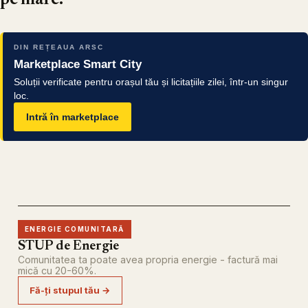
pe mare.
DIN REȚEAUA ARSC
Marketplace Smart City
Soluții verificate pentru orașul tău și licitațiile zilei, într-un singur
loc.
Intră în marketplace
ENERGIE COMUNITARĂ
STUP de Energie
Comunitatea ta poate avea propria energie - factură mai
mică cu 20-60%.
Fă-ți stupul tău →