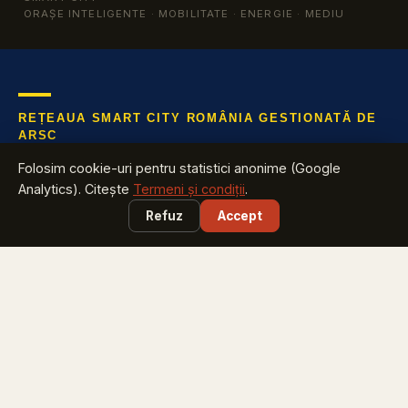
ORAȘE INTELIGENTE · MOBILITATE · ENERGIE · MEDIU
REȚEAUA SMART CITY ROMÂNIA GESTIONATĂ DE
ARSC
Află tot ce te interesează despre industria cu cea mai mare
Folosim cookie-uri pentru statistici anonime (Google
creștere din România
Analytics). Citește
Termeni și condiții
.
Refuz
Accept
EXPLOREAZĂ
Harta Smart City România
vezi ce proiecte are județul tău
Smart City Index
află pe ce loc e orașul tău
Harta Energiei
cine investește în energie și unde
Smart City Marketplace