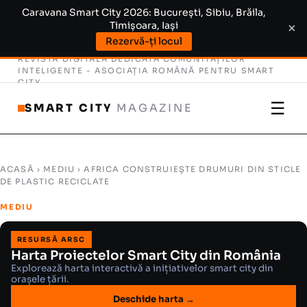
Caravana Smart City 2026: București, Sibiu, Brăila,
Timișoara, Iași
×
Rezervă-ți locul
REVISTĂ DIGITALĂ DEDICATĂ COMUNITĂȚILOR
INTELIGENTE -
ASOCIAȚIA ROMÂNĂ PENTRU SMART
CITY
☰
SMART CITY
MAGAZINE
ACASĂ
›
MEDIU
› AFRICA CONSTRUIEȘTE DRUMURI DIN STICLE
DE PLASTIC RECICLATE
MEDIU
RESURSĂ ARSC
Harta Proiectelor Smart City din România
Explorează harta interactivă a inițiativelor smart city din
orașele țării.
Deschide harta →