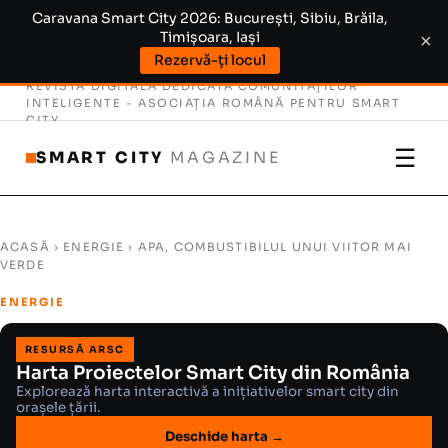
Caravana Smart City 2026: București, Sibiu, Brăila,
Timișoara, Iași
×
Rezervă-ți locul
REVISTĂ DIGITALĂ DEDICATĂ COMUNITĂȚILOR
INTELIGENTE -
ASOCIAȚIA ROMÂNĂ PENTRU SMART
CITY
☰
SMART CITY
MAGAZINE
ACASĂ
›
ENERGIE
› APA, COMBUSTIBILUL UNUI VIITOR MAI
VERDE
ENERGIE
RESURSĂ ARSC
Harta Proiectelor Smart City din România
Explorează harta interactivă a inițiativelor smart city din
orașele țării.
Deschide harta →