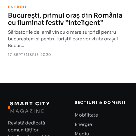
ENERGIE
București, primul oraș din România
cu iluminat festiv ”inteligent”
Sărbătorile de Iarnă vin cu o mare surpriză pentru
bucureșteni și pentru turiștii care vor vizita orașul
Bucur…
17 SEPTEMBRIE 2020
SECȚIUNI & DOMENII
SMART CITY
MAGAZINE
Mobilitate
Revistă dedicată
Energie
comunităților
Mediu