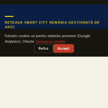
REȚEAUA SMART CITY ROMÂNIA GESTIONATĂ DE
ARSC
Află tot ce te interesează despre industria cu cea mai mare
Folosim cookie-uri pentru statistici anonime (Google
creștere din România
Analytics). Citește
Termeni și condiții
.
Refuz
Accept
EXPLOREAZĂ
Harta Smart City România
vezi ce proiecte are județul tău
Smart City Index
află pe ce loc e orașul tău
Harta Energiei
cine investește în energie și unde
Smart City Marketplace
soluții testate + licitațiile zilei