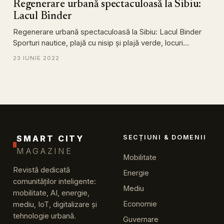
Regenerare urbană spectaculoasă la Sibiu:
Lacul Binder
Regenerare urbană spectaculoasă la Sibiu: Lacul Binder
Sporturi nautice, plajă cu nisip și plajă verde, locuri…
23 IUNIE 2022
SMART CITY
SECȚIUNI & DOMENII
MAGAZINE
Mobilitate
Revistă dedicată
Energie
comunităților inteligente:
Mediu
mobilitate, AI, energie,
Economie
mediu, IoT, digitalizare și
tehnologie urbană.
Guvernare