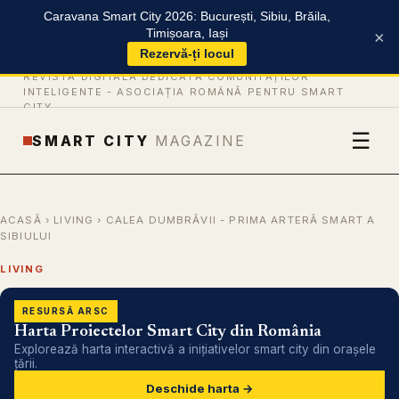
Caravana Smart City 2026: București, Sibiu, Brăila,
Timișoara, Iași
×
Rezervă-ți locul
REVISTĂ DIGITALĂ DEDICATĂ COMUNITĂȚILOR
INTELIGENTE -
ASOCIAȚIA ROMÂNĂ PENTRU SMART
CITY
☰
SMART CITY
MAGAZINE
ACASĂ
›
LIVING
› CALEA DUMBRĂVII - PRIMA ARTERĂ SMART A
SIBIULUI
LIVING
RESURSĂ ARSC
Harta Proiectelor Smart City din România
Explorează harta interactivă a inițiativelor smart city din orașele
țării.
Deschide harta →