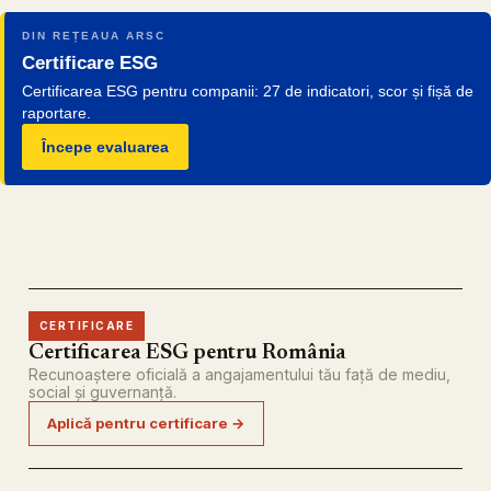
DIN REȚEAUA ARSC
Certificare ESG
Certificarea ESG pentru companii: 27 de indicatori, scor și fișă de
raportare.
Începe evaluarea
CERTIFICARE
Certificarea ESG pentru România
Recunoaștere oficială a angajamentului tău față de mediu,
social și guvernanță.
Aplică pentru certificare →