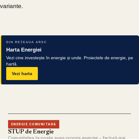
variante.
DIN REȚEAUA ARSC
Harta Energiei
Vezi cine investește în energie și unde. Proiectele de energie, pe
hartă.
Vezi harta
ENERGIE COMUNITARĂ
STUP de Energie
Comunitatea ta poate avea propria energie - factură mai