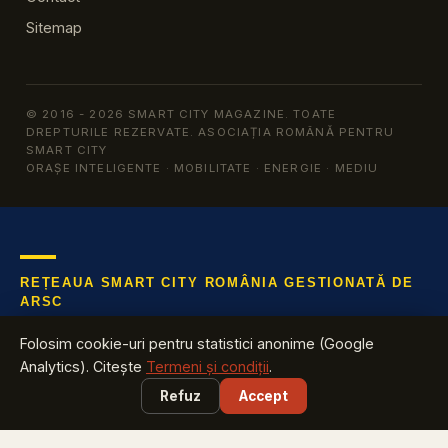
Sitemap
© 2016 - 2026 SMART CITY MAGAZINE. TOATE
DREPTURILE REZERVATE. ASOCIAȚIA ROMÂNĂ PENTRU
SMART CITY
ORAȘE INTELIGENTE · MOBILITATE · ENERGIE · MEDIU
REȚEAUA SMART CITY ROMÂNIA GESTIONATĂ DE
ARSC
Află tot ce te interesează despre industria cu cea mai mare
Folosim cookie-uri pentru statistici anonime (Google
creștere din România
Analytics). Citește
Termeni și condiții
.
Refuz
Accept
EXPLOREAZĂ
Harta Smart City România