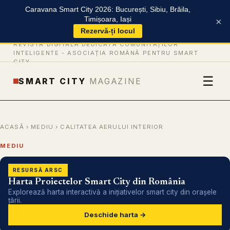
Caravana Smart City 2026: București, Sibiu, Brăila,
Timișoara, Iași
×
Rezervă-ți locul
REVISTĂ DIGITALĂ DEDICATĂ COMUNITĂȚILOR
INTELIGENTE -
ASOCIAȚIA ROMÂNĂ PENTRU SMART
CITY
☰
SMART CITY
MAGAZINE
ACASĂ
›
MEDIU
› CALITATEA AERULUI INTERIOR
MEDIU
RESURSĂ ARSC
Harta Proiectelor Smart City din România
Explorează harta interactivă a inițiativelor smart city din orașele
țării.
Deschide harta →