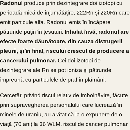
Radonul
produce prin dezintegrare doi izotopi cu
perioadă mică de înjumătăţire, 222Rn şi 220Rn care
emit particule alfa. Radonul emis în încăpere
pătrunde puţin în ţesuturi.
Inhalat însă, radonul are
efecte foarte dăunătoare, din cauza distrugerii
pleurii, şi în final, riscului crescut de producere a
cancerului pulmonar.
Cei doi izotopi de
dezintegrare ale Rn se pot ioniza şi pătrunde
împreună cu particulele de praf în plămâni.
Cercetări privind riscul relativ de îmbolnăvire, făcute
prin supravegherea personalului care lucrează în
minele de uraniu, au arătat că la o expunere de o
viaţă (70 ani) la 36 WLM, riscul de cancer pulmonar