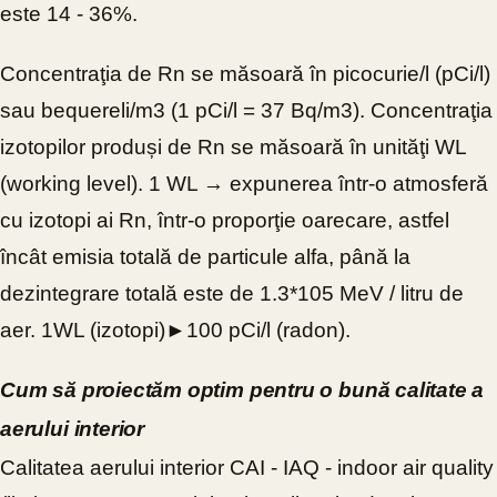
este 14 - 36%.
Concentraţia de Rn se măsoară în picocurie/l (pCi/l)
sau bequereli/m3 (1 pCi/l = 37 Bq/m3). Concentraţia
izotopilor produși de Rn se măsoară în unităţi WL
(working level). 1 WL → expunerea într-o atmosferă
cu izotopi ai Rn, într-o proporţie oarecare, astfel
încât emisia totală de particule alfa, până la
dezintegrare totală este de 1.3*105 MeV / litru de
aer. 1WL (izotopi)►100 pCi/l (radon).
Cum să proiectăm optim pentru o bună calitate a
aerului interior
Calitatea aerului interior CAI - IAQ - indoor air quality