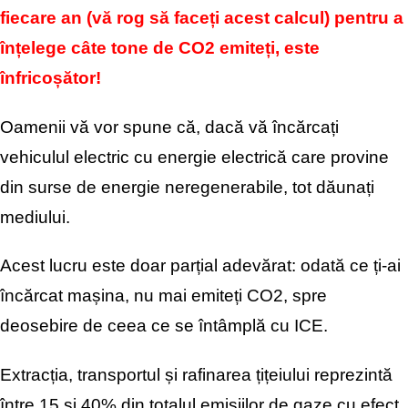
fiecare an (vă rog să faceți acest calcul) pentru a
înțelege câte tone de CO2 emiteți, este
înfricoșător!
Oamenii vă vor spune că, dacă vă încărcați
vehiculul electric cu energie electrică care provine
din surse de energie neregenerabile, tot dăunați
mediului.
Acest lucru este doar parțial adevărat: odată ce ți-ai
încărcat mașina, nu mai emiteți CO2, spre
deosebire de ceea ce se întâmplă cu ICE.
Extracția, transportul și rafinarea țițeiului reprezintă
între 15 și 40% din totalul emisiilor de gaze cu efect