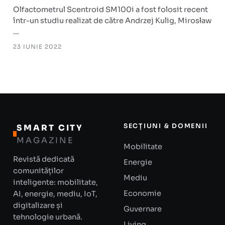
Olfactometrul Scentroid SM100i a fost folosit recent
într-un studiu realizat de către Andrzej Kulig, Mirosław
…
23 IUNIE 2022
SECȚIUNI & DOMENII
SMART CITY
MAGAZINE
Mobilitate
Revistă dedicată
Energie
comunităților
Mediu
inteligente: mobilitate,
Economie
AI, energie, mediu, IoT,
digitalizare și
Guvernare
tehnologie urbană.
Living