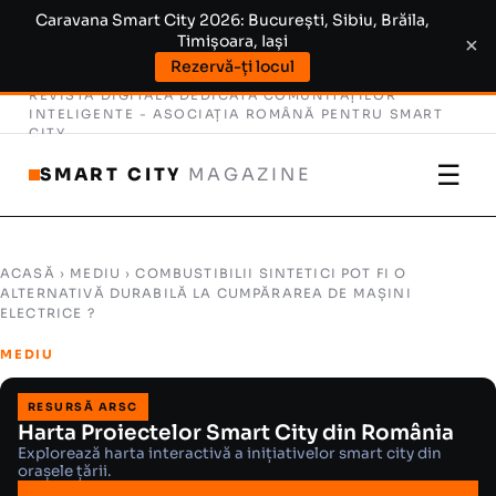
Caravana Smart City 2026: București, Sibiu, Brăila,
Timișoara, Iași
×
Rezervă-ți locul
REVISTĂ DIGITALĂ DEDICATĂ COMUNITĂȚILOR
INTELIGENTE -
ASOCIAȚIA ROMÂNĂ PENTRU SMART
CITY
☰
SMART CITY
MAGAZINE
ACASĂ
›
MEDIU
› COMBUSTIBILII SINTETICI POT FI O
ALTERNATIVĂ DURABILĂ LA CUMPĂRAREA DE MAȘINI
ELECTRICE ?
MEDIU
RESURSĂ ARSC
Harta Proiectelor Smart City din România
Explorează harta interactivă a inițiativelor smart city din
orașele țării.