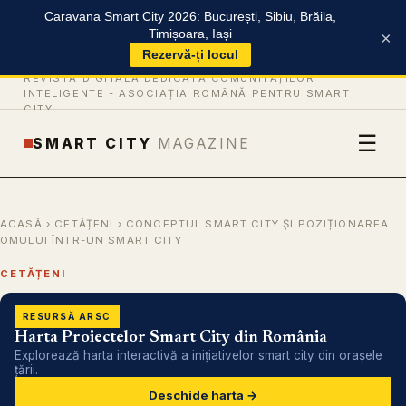
Caravana Smart City 2026: București, Sibiu, Brăila,
Timișoara, Iași
×
Rezervă-ți locul
REVISTĂ DIGITALĂ DEDICATĂ COMUNITĂȚILOR
INTELIGENTE -
ASOCIAȚIA ROMÂNĂ PENTRU SMART
CITY
☰
SMART CITY
MAGAZINE
ACASĂ
›
CETĂȚENI
› CONCEPTUL SMART CITY ȘI POZIȚIONAREA
OMULUI ÎNTR-UN SMART CITY
CETĂȚENI
RESURSĂ ARSC
Harta Proiectelor Smart City din România
Explorează harta interactivă a inițiativelor smart city din orașele
țării.
Deschide harta →