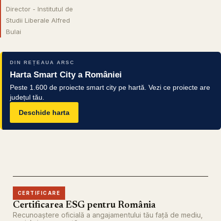
Director - Institutul de
Studii Liberale Alfred
Bulai
DIN REȚEAUA ARSC
Harta Smart City a României
Peste 1.600 de proiecte smart city pe hartă. Vezi ce proiecte are
județul tău.
Deschide harta
CERTIFICARE
Certificarea ESG pentru România
Recunoaștere oficială a angajamentului tău față de mediu,