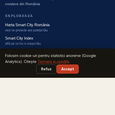
creștere din România
EXPLOREAZĂ
Harta Smart City România
vezi ce proiecte are județul tău
Smart City Index
află pe ce loc e orașul tău
Harta Energiei
Folosim cookie-uri pentru statistici anonime (Google
cine investește în energie și unde
Analytics). Citește
Termeni și condiții
.
Smart City Marketplace
Refuz
Accept
soluții testate + licitațiile zilei
PARTICIPĂ
Caravana Smart City
București, Sibiu, Brăila, Timișoara, Iași - sept-oct 2026
Congresul Primarilor
pune în calendar: 23 martie 2027, Romexpo