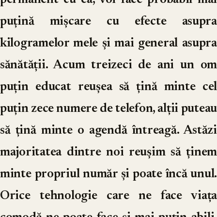
permanent cu ea, voi face probabil mai
puțină mișcare cu efecte asupra
kilogramelor mele și mai general asupra
sănătății. Acum treizeci de ani un om
puțin educat reușea să țină minte cel
puțin zece numere de telefon, alții puteau
să țină minte o agendă întreagă. Astăzi
majoritatea dintre noi reușim să ținem
minte propriul număr și poate încă unul.
Orice tehnologie care ne face viața