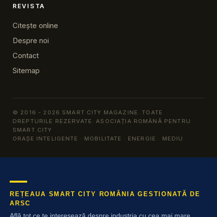
REVISTA
Citește online
Despre noi
Contact
Sitemap
© 2016 - 2026 SMART CITY MAGAZINE. TOATE
DREPTURILE REZERVATE. ASOCIAȚIA ROMÂNĂ PENTRU
SMART CITY
ORAȘE INTELIGENTE · MOBILITATE · ENERGIE · MEDIU
REȚEAUA SMART CITY ROMÂNIA GESTIONATĂ DE
ARSC
Află tot ce te interesează despre industria cu cea mai mare