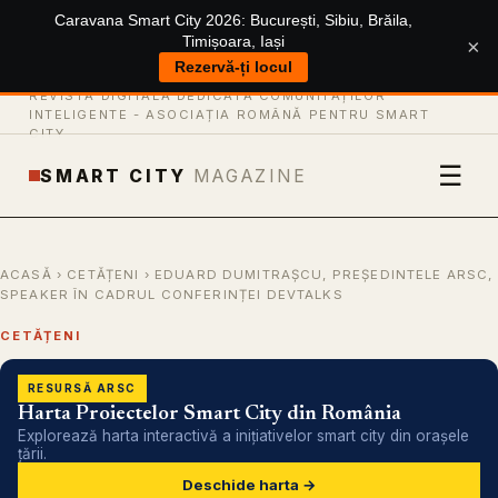
Caravana Smart City 2026: București, Sibiu, Brăila,
Timișoara, Iași
×
Rezervă-ți locul
REVISTĂ DIGITALĂ DEDICATĂ COMUNITĂȚILOR
INTELIGENTE -
ASOCIAȚIA ROMÂNĂ PENTRU SMART
CITY
☰
SMART CITY
MAGAZINE
ACASĂ
›
CETĂȚENI
› EDUARD DUMITRAȘCU, PREȘEDINTELE ARSC,
SPEAKER ÎN CADRUL CONFERINȚEI DEVTALKS
CETĂȚENI
RESURSĂ ARSC
Harta Proiectelor Smart City din România
Explorează harta interactivă a inițiativelor smart city din orașele
țării.
Deschide harta →