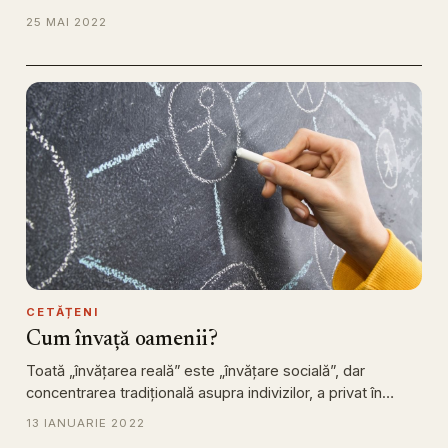
25 MAI 2022
CETĂȚENI
Cum învață oamenii?
Toată „învățarea reală” este „învățare socială”, dar
concentrarea tradițională asupra indivizilor, a privat în…
13 IANUARIE 2022