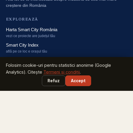
creștere din România
EXPLOREAZĂ
Harta Smart City România
vezi ce proiecte are județul tău
Smart City Index
află pe ce loc e orașul tău
Harta Energiei
Folosim cookie-uri pentru statistici anonime (Google
cine investește în energie și unde
Analytics). Citește
Termeni și condiții
.
Smart City Marketplace
Refuz
Accept
soluții testate + licitațiile zilei
PARTICIPĂ
Caravana Smart City
București, Sibiu, Brăila, Timișoara, Iași - sept-oct 2026
Congresul Primarilor
pune în calendar: 23 martie 2027, Romexpo