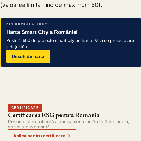
(valoarea limită fiind de maximum 50).
DIN REȚEAUA ARSC
Harta Smart City a României
Peste 1.600 de proiecte smart city pe hartă. Vezi ce proiecte are
județul tău.
Deschide harta
CERTIFICARE
Certificarea ESG pentru România
Recunoaștere oficială a angajamentului tău față de mediu,
social și guvernanță.
Aplică pentru certificare →