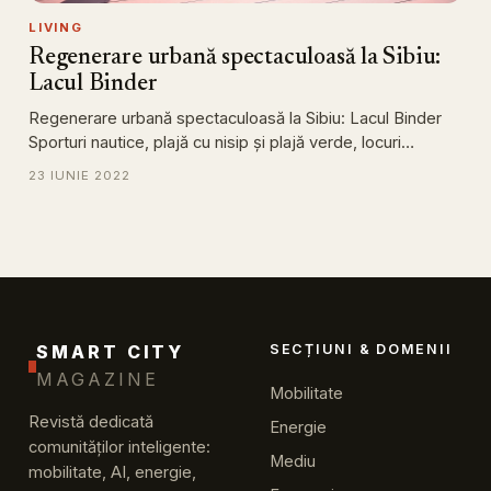
LIVING
Regenerare urbană spectaculoasă la Sibiu:
Lacul Binder
Regenerare urbană spectaculoasă la Sibiu: Lacul Binder
Sporturi nautice, plajă cu nisip și plajă verde, locuri…
23 IUNIE 2022
SMART CITY
SECȚIUNI & DOMENII
MAGAZINE
Mobilitate
Revistă dedicată
Energie
comunităților inteligente:
Mediu
mobilitate, AI, energie,