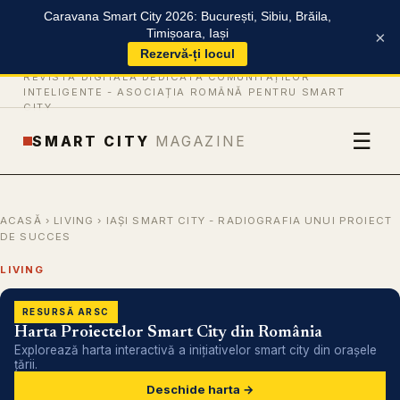
Caravana Smart City 2026: București, Sibiu, Brăila,
Timișoara, Iași
×
Rezervă-ți locul
REVISTĂ DIGITALĂ DEDICATĂ COMUNITĂȚILOR
INTELIGENTE -
ASOCIAȚIA ROMÂNĂ PENTRU SMART
CITY
☰
SMART CITY
MAGAZINE
ACASĂ
›
LIVING
› IAȘI SMART CITY - RADIOGRAFIA UNUI PROIECT
DE SUCCES
LIVING
RESURSĂ ARSC
Harta Proiectelor Smart City din România
Explorează harta interactivă a inițiativelor smart city din orașele
țării.
Deschide harta →