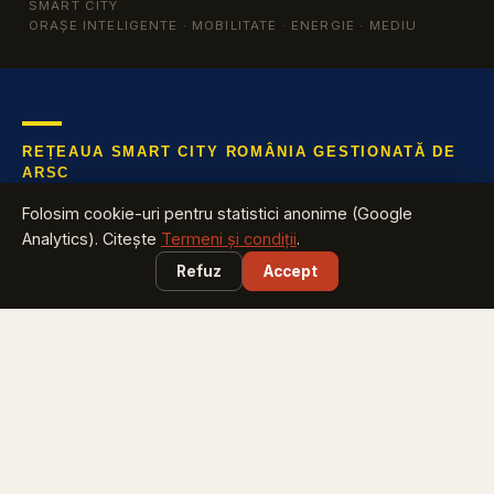
SMART CITY
ORAȘE INTELIGENTE · MOBILITATE · ENERGIE · MEDIU
REȚEAUA SMART CITY ROMÂNIA GESTIONATĂ DE
ARSC
Află tot ce te interesează despre industria cu cea mai mare
Folosim cookie-uri pentru statistici anonime (Google
creștere din România
Analytics). Citește
Termeni și condiții
.
Refuz
Accept
EXPLOREAZĂ
Harta Smart City România
vezi ce proiecte are județul tău
Smart City Index
află pe ce loc e orașul tău
Harta Energiei
cine investește în energie și unde
Smart City Marketplace