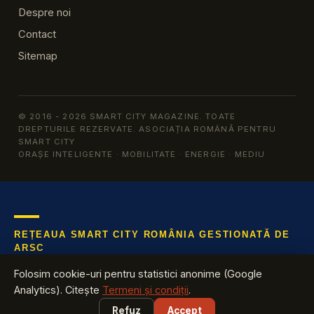
Despre noi
Contact
Sitemap
© 2016 - 2026 SMART CITY MAGAZINE. TOATE
DREPTURILE REZERVATE. ASOCIAȚIA ROMÂNĂ PENTRU
SMART CITY
ORAȘE INTELIGENTE · MOBILITATE · ENERGIE · MEDIU
REȚEAUA SMART CITY ROMÂNIA GESTIONATĂ DE
ARSC
Află tot ce te interesează despre industria cu cea mai mare
Folosim cookie-uri pentru statistici anonime (Google
creștere din România
Analytics). Citește
Termeni și condiții
.
Refuz
Accept