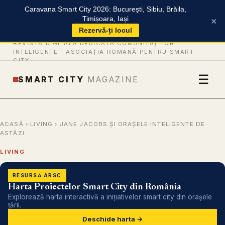
Caravana Smart City 2026: București, Sibiu, Brăila,
Timișoara, Iași
×
Rezervă-ți locul
REVISTĂ DIGITALĂ DEDICATĂ COMUNITĂȚILOR
INTELIGENTE -
ASOCIAȚIA ROMÂNĂ PENTRU SMART
CITY
☰
SMART CITY
MAGAZINE
ACASĂ
›
LIVING
› JANE JACOBS ȘI ORAȘELE INTELIGENTE DE
ASTĂZI
LIVING
RESURSĂ ARSC
Harta Proiectelor Smart City din România
Explorează harta interactivă a inițiativelor smart city din orașele
țării.
Deschide harta →