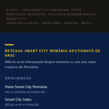
© 2016 - 2026 SMART CITY MAGAZINE. TOATE
DREPTURILE REZERVATE. ASOCIAȚIA ROMÂNĂ PENTRU
SMART CITY
ORAȘE INTELIGENTE · MOBILITATE · ENERGIE · MEDIU
REȚEAUA SMART CITY ROMÂNIA GESTIONATĂ DE
ARSC
Află tot ce te interesează despre industria cu cea mai mare
creștere din România
EXPLOREAZĂ
Harta Smart City România
vezi ce proiecte are județul tău
Smart City Index
află pe ce loc e orașul tău