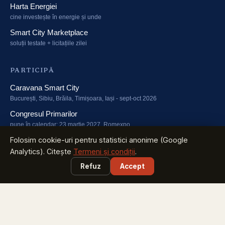
Harta Energiei
cine investește în energie și unde
Smart City Marketplace
soluții testate + licitațiile zilei
PARTICIPĂ
Caravana Smart City
București, Sibiu, Brăila, Timișoara, Iași - sept-oct 2026
Congresul Primarilor
pune în calendar: 23 martie 2027, Romexpo
Green Energy Summit
Folosim cookie-uri pentru statistici anonime (Google
fondurile și tehnologiile energiei verzi - 23 martie 2027
Analytics). Citește
Termeni și condiții
.
Refuz
Accept
CITEȘTE
Știri Smart
ce s-a întâmplat azi în orașele României
Newsletter săptămânal