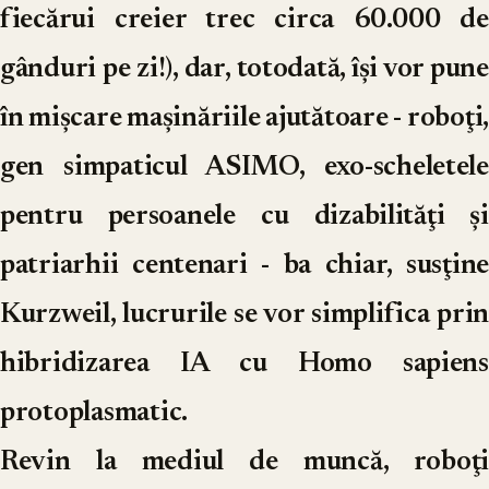
fiecărui creier trec circa 60.000 de
gânduri pe zi!), dar, totodată, îşi vor pune
în mişcare maşinăriile ajutătoare - roboţi,
gen simpaticul ASIMO, exo-scheletele
pentru persoanele cu dizabilităţi şi
patriarhii centenari - ba chiar, susţine
Kurzweil, lucrurile se vor simplifica prin
hibridizarea IA cu Homo sapiens
protoplasmatic.
Revin la mediul de muncă, roboţi