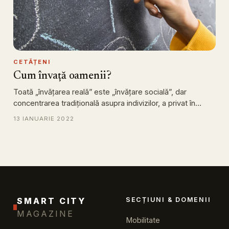
CETĂȚENI
Cum învață oamenii?
Toată „învățarea reală” este „învățare socială”, dar
concentrarea tradițională asupra indivizilor, a privat în…
13 IANUARIE 2022
SMART CITY
SECȚIUNI & DOMENII
MAGAZINE
Mobilitate