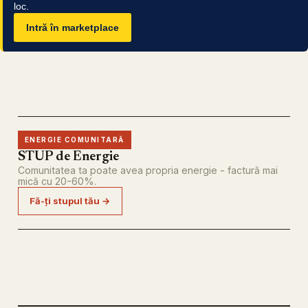
loc.
Intră în marketplace
ENERGIE COMUNITARĂ
STUP de Energie
Comunitatea ta poate avea propria energie - factură mai
mică cu 20-60%.
Fă-ți stupul tău →