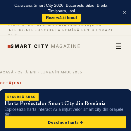
Caravana Smart City 2026: București, Sibiu, Brăila,
Timișoara, Iași
×
Rezervă-ți locul
REVISTĂ DIGITALĂ DEDICATĂ COMUNITĂȚILOR
INTELIGENTE -
ASOCIAȚIA ROMÂNĂ PENTRU SMART
CITY
☰
SMART CITY
MAGAZINE
ACASĂ
›
CETĂȚENI
› LUMEA ÎN ANUL 2035
CETĂȚENI
RESURSĂ ARSC
Harta Proiectelor Smart City din România
Explorează harta interactivă a inițiativelor smart city din orașele
țării.
Deschide harta →