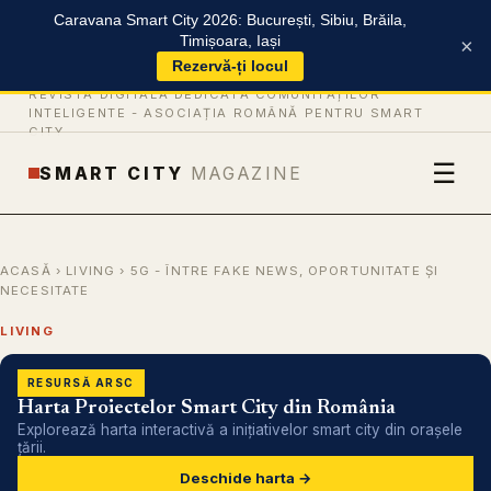
Caravana Smart City 2026: București, Sibiu, Brăila,
Timișoara, Iași
×
Rezervă-ți locul
REVISTĂ DIGITALĂ DEDICATĂ COMUNITĂȚILOR
INTELIGENTE -
ASOCIAȚIA ROMÂNĂ PENTRU SMART
CITY
☰
SMART CITY
MAGAZINE
ACASĂ
›
LIVING
› 5G - ÎNTRE FAKE NEWS, OPORTUNITATE ȘI
NECESITATE
LIVING
RESURSĂ ARSC
Harta Proiectelor Smart City din România
Explorează harta interactivă a inițiativelor smart city din orașele
țării.
Deschide harta →