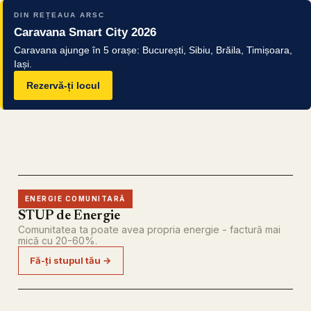
DIN REȚEAUA ARSC
Caravana Smart City 2026
Caravana ajunge în 5 orașe: București, Sibiu, Brăila, Timișoara,
Iași.
Rezervă-ți locul
ENERGIE COMUNITARĂ
STUP de Energie
Comunitatea ta poate avea propria energie - factură mai
mică cu 20-60%.
Fă-ți stupul tău →