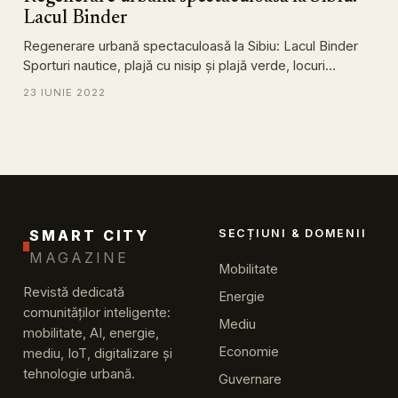
Lacul Binder
Regenerare urbană spectaculoasă la Sibiu: Lacul Binder
Sporturi nautice, plajă cu nisip și plajă verde, locuri…
23 IUNIE 2022
SMART CITY
SECȚIUNI & DOMENII
MAGAZINE
Mobilitate
Revistă dedicată
Energie
comunităților inteligente:
Mediu
mobilitate, AI, energie,
Economie
mediu, IoT, digitalizare și
tehnologie urbană.
Guvernare