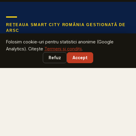
REȚEAUA SMART CITY ROMÂNIA GESTIONATĂ DE
ARSC
Află tot ce te interesează despre industria cu cea mai mare
Folosim cookie-uri pentru statistici anonime (Google
creștere din România
Analytics). Citește
Termeni și condiții
.
Refuz
Accept
EXPLOREAZĂ
Harta Smart City România
vezi ce proiecte are județul tău
Smart City Index
află pe ce loc e orașul tău
Harta Energiei
cine investește în energie și unde
Smart City Marketplace
soluții testate + licitațiile zilei