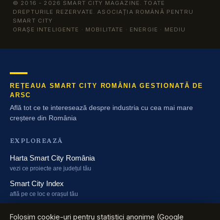
© 2016 - 2026 SMART CITY MAGAZINE. TOATE
DREPTURILE REZERVATE. ASOCIAȚIA ROMÂNĂ PENTRU
SMART CITY
ORAȘE INTELIGENTE · MOBILITATE · ENERGIE · MEDIU
REȚEAUA SMART CITY ROMÂNIA GESTIONATĂ DE
ARSC
Află tot ce te interesează despre industria cu cea mai mare
creștere din România
EXPLOREAZĂ
Harta Smart City România
vezi ce proiecte are județul tău
Smart City Index
află pe ce loc e orașul tău
Harta Energiei
Folosim cookie-uri pentru statistici anonime (Google
cine investește în energie și unde