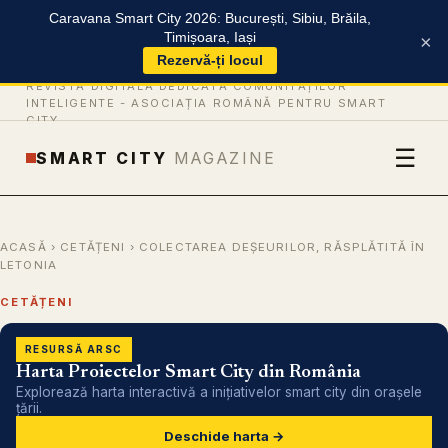
Caravana Smart City 2026: București, Sibiu, Brăila,
Timișoara, Iași
×
Rezervă-ți locul
REVISTĂ DIGITALĂ DEDICATĂ COMUNITĂȚILOR
INTELIGENTE -
ASOCIAȚIA ROMÂNĂ PENTRU SMART
CITY
☰
SMART CITY
MAGAZINE
ACASĂ
›
CETĂȚENI
› COLECTAREA DEȘEURILOR, RĂSPLĂTITĂ ÎN
LETONIA
CETĂȚENI
RESURSĂ ARSC
Harta Proiectelor Smart City din România
Explorează harta interactivă a inițiativelor smart city din orașele
țării.
Deschide harta →