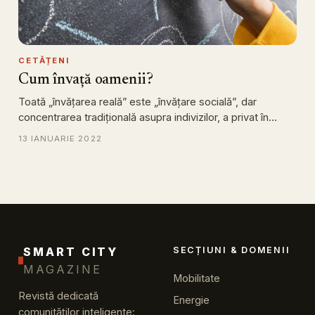
CETĂȚENI
Cum învață oamenii?
Toată „învățarea reală” este „învățare socială”, dar
concentrarea tradițională asupra indivizilor, a privat în…
13 IANUARIE 2022
SMART CITY
SECȚIUNI & DOMENII
MAGAZINE
Mobilitate
Revistă dedicată
Energie
comunităților inteligente: