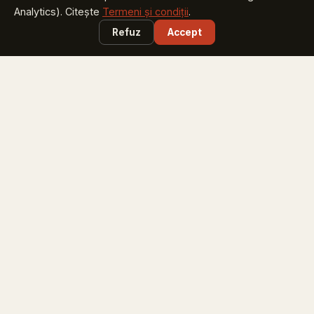
Analytics). Citește
Termeni și condiții
.
Smart City Marketplace
Refuz
Accept
soluții testate + licitațiile zilei
PARTICIPĂ
Caravana Smart City
București, Sibiu, Brăila, Timișoara, Iași - sept-oct 2026
Congresul Primarilor
pune în calendar: 23 martie 2027, Romexpo
Green Energy Summit
fondurile și tehnologiile energiei verzi - 23 martie 2027
CITEȘTE
Știri Smart
ce s-a întâmplat azi în orașele României
Newsletter săptămânal
abonează-te gratuit: proiecte, licitații, finanțări